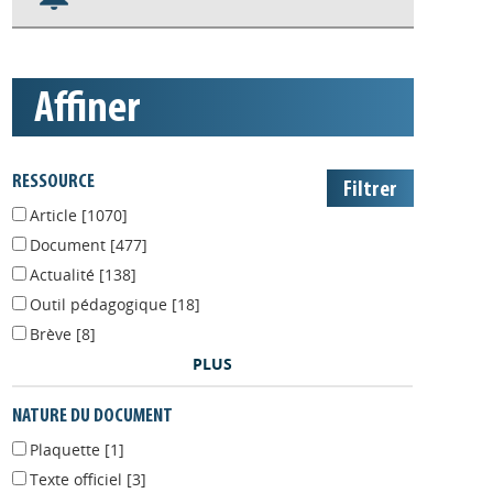
S'abonner aux alertes
Appels à projets
affiner
RESSOURCE
Article
[1070]
Document
[477]
Actualité
[138]
Outil pédagogique
[18]
Brève
[8]
PLUS
NATURE DU DOCUMENT
Plaquette
[1]