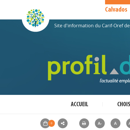
Calvados
Site d'information du Carif-Oref 
ACCUEIL
CHOI
A-
A