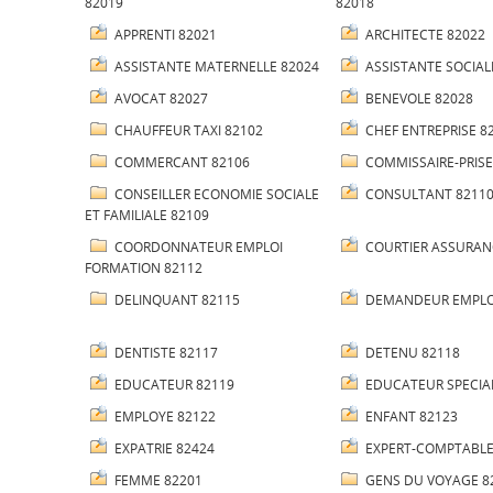
82019
82018
APPRENTI 82021
ARCHITECTE 82022
ASSISTANTE MATERNELLE 82024
ASSISTANTE SOCIAL
AVOCAT 82027
BENEVOLE 82028
CHAUFFEUR TAXI 82102
CHEF ENTREPRISE 8
COMMERCANT 82106
COMMISSAIRE-PRISE
CONSEILLER ECONOMIE SOCIALE
CONSULTANT 8211
ET FAMILIALE 82109
COORDONNATEUR EMPLOI
COURTIER ASSURAN
FORMATION 82112
DELINQUANT 82115
DEMANDEUR EMPLO
DENTISTE 82117
DETENU 82118
EDUCATEUR 82119
EDUCATEUR SPECIAL
EMPLOYE 82122
ENFANT 82123
EXPATRIE 82424
EXPERT-COMPTABLE
FEMME 82201
GENS DU VOYAGE 8