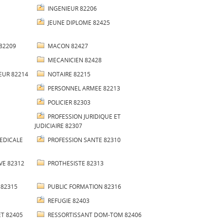
INGENIEUR 82206
JEUNE DIPLOME 82425
82209
MACON 82427
MECANICIEN 82428
UR 82214
NOTAIRE 82215
PERSONNEL ARMEE 82213
POLICIER 82303
PROFESSION JURIDIQUE ET
JUDICIAIRE 82307
EDICALE
PROFESSION SANTE 82310
VE 82312
PROTHESISTE 82313
 82315
PUBLIC FORMATION 82316
REFUGIE 82403
T 82405
RESSORTISSANT DOM-TOM 82406