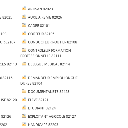
ARTISAN 82023
E 82025
AUXILIAIRE VIE 82026
CADRE 82101
2103
COIFFEUR 82105
UR 82107
CONDUCTEUR ROUTIER 82108
0
CONTROLEUR FORMATION
PROFESSIONNELLE 82111
CES 82113
DELEGUE MEDICAL 82114
I 82116
DEMANDEUR EMPLOI LONGUE
DUREE 82104
DOCUMENTALISTE 82423
ISE 82120
ELEVE 82121
ETUDIANT 82124
 82126
EXPLOITANT AGRICOLE 82127
2202
HANDICAPE 82203