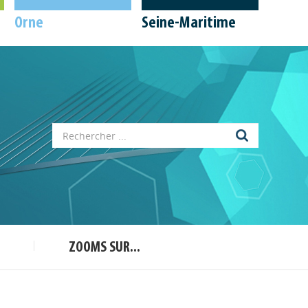
Orne
Seine-Maritime
Appels à projets
Déposer une actu !
ZOOMS SUR...
Accéder à son compte - (Se
déconnecter)