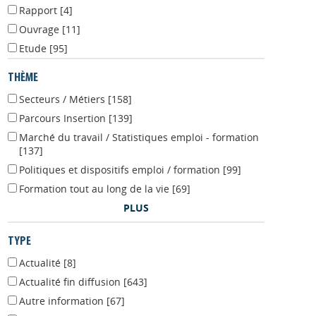
Texte officiel
[3]
Rapport
[4]
Ouvrage
[11]
Etude
[95]
THÈME
Secteurs / Métiers
[158]
Parcours Insertion
[139]
Marché du travail / Statistiques emploi - formation
[137]
Politiques et dispositifs emploi / formation
[99]
Formation tout au long de la vie
[69]
PLUS
TYPE
Actualité
[8]
Actualité fin diffusion
[643]
Autre information
[67]