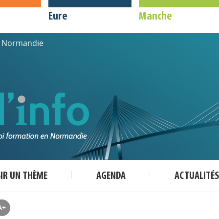
Eure
Manche
de Normandie
SIR UN THÈME
AGENDA
ACTUALITÉS
A+