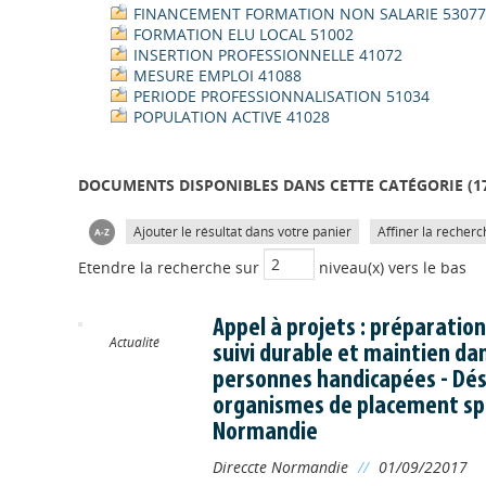
FINANCEMENT FORMATION NON SALARIE 53077
FORMATION ELU LOCAL 51002
INSERTION PROFESSIONNELLE 41072
MESURE EMPLOI 41088
PERIODE PROFESSIONNALISATION 51034
POPULATION ACTIVE 41028
DOCUMENTS DISPONIBLES DANS CETTE CATÉGORIE (
1
Ajouter le résultat dans votre panier
Affiner la recherc
Etendre la recherche sur
niveau(x) vers le bas
Appel à projets : préparati
Actualité
suivi durable et maintien dan
personnes handicapées - Dés
organismes de placement spé
Normandie
Direccte Normandie
//
01/09/22017