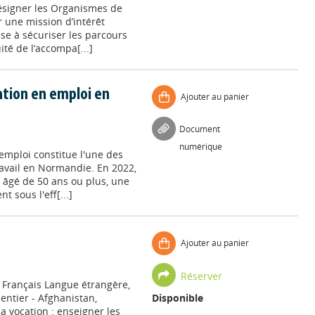
désigner les Organismes de
r une mission d’intérêt
ise à sécuriser les parcours
té de l’accompa[...]
ation en emploi en
Ajouter au panier
Document
numérique
 emploi constitue l'une des
avail en Normandie. En 2022,
t âgé de 50 ans ou plus, une
 sous l'eff[...]
Ajouter au panier
Réserver
, Français Langue étrangère,
ntier - Afghanistan,
Disponible
a vocation : enseigner les