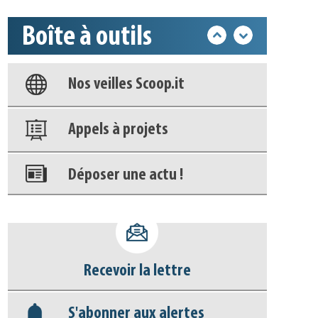
Base documentaire
Boîte à outils
Nos veilles Scoop.it
Appels à projets
Déposer une actu !
Accéder à son compte - (Se
déconnecter)
Base documentaire
Recevoir la lettre
Nos veilles Scoop.it