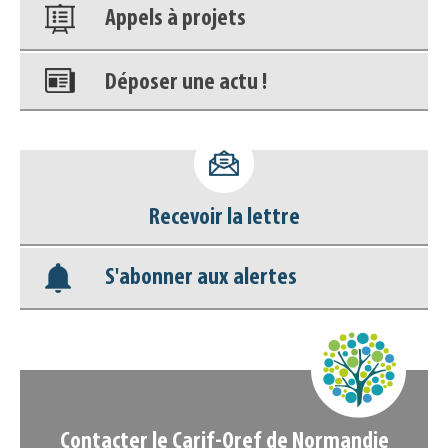
Appels à projets
Déposer une actu !
Accéder à son compte - (Se
déconnecter)
Recevoir la lettre
Base documentaire
S'abonner aux alertes
Nos veilles Scoop.it
Appels à projets
Contacter le Carif-Oref de Normandie