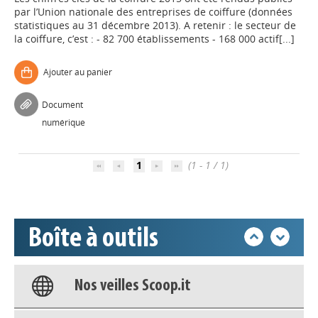
par l’Union nationale des entreprises de coiffure (données
statistiques au 31 décembre 2013). A retenir : le secteur de
la coiffure, c’est : - 82 700 établissements - 168 000 actif[...]
Ajouter au panier
Appels à projets
Document
numérique
Déposer une actu !
1
(1 - 1 / 1)
Accéder à son compte - (Se
déconnecter)
Boîte à outils
Base documentaire
Nos veilles Scoop.it