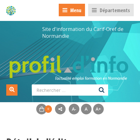
Menu
Départements
Site d'information du Carif-Oref de
Normandie
A-
A
A+