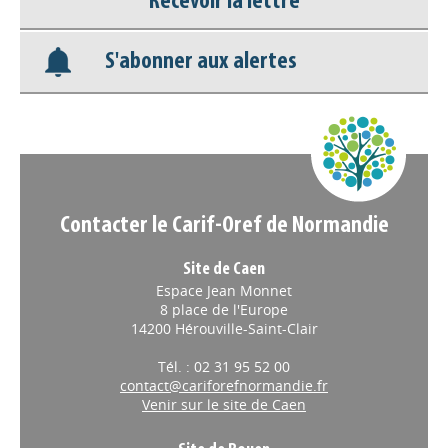
Recevoir la lettre
Base documentaire
S'abonner aux alertes
Nos veilles Scoop.it
Appels à projets
Contacter le Carif-Oref de Normandie
Site de Caen
Espace Jean Monnet
8 place de l'Europe
14200 Hérouville-Saint-Clair
Tél. : 02 31 95 52 00
contact@cariforefnormandie.fr
Venir sur le site de Caen