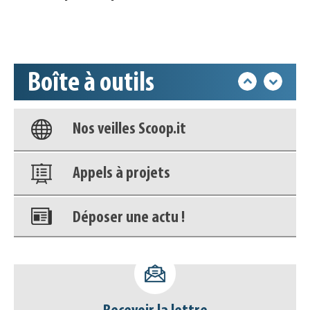
Accéder à son compte - (Se
déconnecter)
Boîte à outils
Base documentaire
Nos veilles Scoop.it
Appels à projets
Déposer une actu !
Accéder à son compte - (Se
déconnecter)