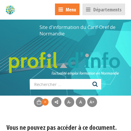
Menu
Départements
Site d'information du Carif-Oref de
Normandie
A-
A
A+
Appels à projets
Déposer une actu !
Vous ne pouvez pas accéder à ce document.