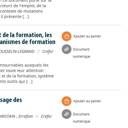
 ! Ce document porte sur la
cteurs de l'emploi, de la
n contexte de mutations
Il présente [...]
de la formation, les
Ajouter au panier
organismes de formation
Document
OUSSELIN-LEGRAND
//
Crefor
numérique
ontournables auxquels les
r toute leur attention :
 et de la formation, système
ts outils qui [...]
usage des
Ajouter au panier
Document
HRISTAIN
;
Errefom
//
Crefor
numérique