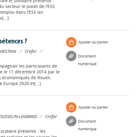
iale et solidaire présente :
 du secteur le poids de l’ESS
emploi dans l’ESS les
[...]
mpétences ?
Ajouter au panier
HRISTAIN
//
Crefor
//
Document
numérique
pagnait les participants de
e le 11 décembre 2014 par le
ces économiques de Rouen.
e Europe 2020 et[...]
Ajouter au panier
OUSSELIN-LEGRAND
//
Crefor
Document
numérique
scolaire présente : les
ge scolaire et les causes les