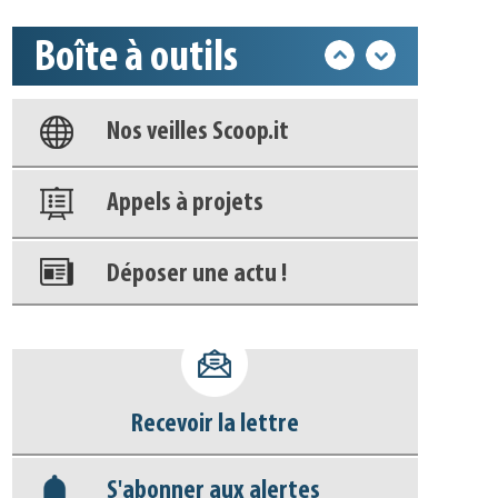
Base documentaire
Boîte à outils
Nos veilles Scoop.it
Appels à projets
Déposer une actu !
Accéder à son compte - (Se
déconnecter)
Base documentaire
Nos veilles Scoop.it
Recevoir la lettre