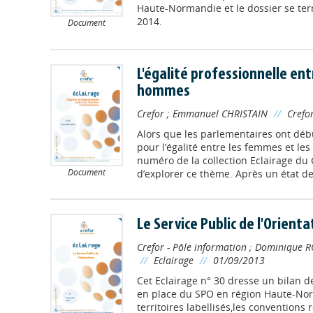
Haute-Normandie et le dossier se ter
2014.
Document
L'égalité professionnelle en
hommes
Crefor
;
Emmanuel CHRISTAIN
//
Crefo
Alors que les parlementaires ont débu
pour l’égalité entre les femmes et l
numéro de la collection Eclairage du 
Document
d’explorer ce thème. Après un état des
Le Service Public de l'Orienta
Crefor - Pôle information
;
Dominique R
//
Eclairage
//
01/09/2013
Cet Eclairage n° 30 dresse un bilan d
en place du SPO en région Haute-Norm
territoires labellisés,les conventions 