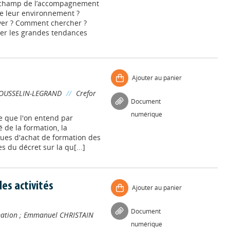
e champ de l’accompagnement
te leur environnement ?
uver ? Comment chercher ?
er les grandes tendances
Ajouter au panier
OUSSELIN-LEGRAND
//
Crefor
Document
numérique
e que l'on entend par
 de la formation, la
iques d'achat de formation des
s du décret sur la qu[...]
es activités
Ajouter au panier
Document
mation
;
Emmanuel CHRISTAIN
numérique