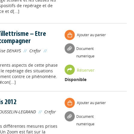
ispositifs de repérage et de
 et d[...]
illettrisme – Etre
Ajouter au panier
accompagner
Document
lise DEHAYS
//
Crefor
//
numérique
érents aspects de cette phase
Réserver
 le repérage des situations
icacement contre ce phénomène.
Disponible
écon[...]
is 2012
Ajouter au panier
OUSSELIN-LEGRAND
//
Crefor
Document
numérique
es différentes mesures prises
 Un Zoom est fait sur la