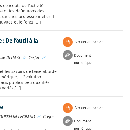
 concepts de l’activité
nt les définitions des
s branches professionnelles. Il
vités et le foncti[...]
 De l’outil à la
Ajouter au panier
Document
lise DEHAYS
//
Crefor
//
numérique
et les savoirs de base aborde
umérique, - l’évolution
aux publics peu qualifiés, -
ariés,[...]
re
Ajouter au panier
OUSSELIN-LEGRAND
//
Crefor
Document
numérique