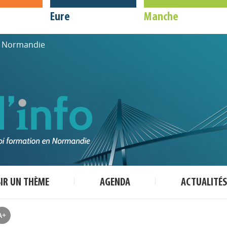
Eure
Manche
de Normandie
SIR UN THÈME
AGENDA
ACTUALITÉS
A+