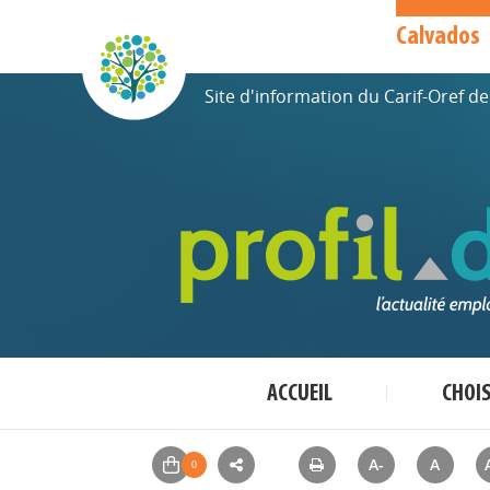
Calvados
Site d'information du Carif-Oref 
ACCUEIL
CHOI
A-
A