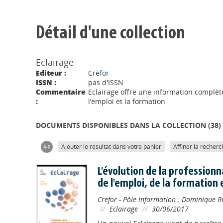
Détail d'une collection
Eclairage
Editeur :
Crefor
ISSN :
pas d'ISSN
Commentaire
Eclairage offre une information complète
:
l’emploi et la formation
DOCUMENTS DISPONIBLES DANS LA COLLECTION (
38
)
Ajouter le résultat dans votre panier
Affiner la recherc
L'évolution de la professionn
de l'emploi, de la formation 
Crefor - Pôle information
;
Dominique R
//
Eclairage
//
30/06/2017