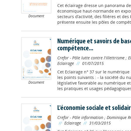
Cet éclairage dresse un panorama des
économique haut-normande en exposa
Document
secteurs d’activité, des filières et de
présente ensuite les pôles de compétiti
Numérique et savoirs de base :
compétence...
Crefor - Pôle lutte contre l'illettrisme
;
E
Eclairage
//
01/07/2015
Cet Eclairage n° 37 sur le numérique 
les points suivants : - la société du n
Document
législative favorable au numérique et 
les pratiques et usages pédagogiques v
L'économie sociale et solidai
Crefor - Pôle information
;
Dominique R
//
Eclairage
//
31/03/2015