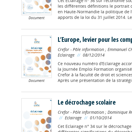
Cet Eclairage n° 36 sur l’économie soc
les différentes définitions le portrait
en Haute-Normandie la politique de l’
apports de la loi du 31 juillet 2014. Les
Document
L’Europe, levier pour les co
Crefor - Pôle information
;
Emmanuel C
Eclairage
//
08/12/2014
Ce nouveau numéro d’Eclairage accom
la Journée Emploi Formation organisé
Crefor à la faculté de droit et scien
Après une présentation de la stratégi
Document
Le décrochage scolaire
Crefor - Pôle information
;
Dominique R
//
Eclairage
//
01/10/2014
Cet Eclairage n° 34 sur le décrochage 
différentes significations du décrocha