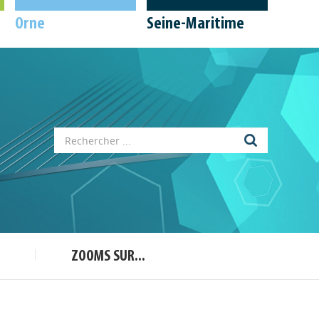
Orne
Seine-Maritime
Appels à projets
Déposer une actu !
ZOOMS SUR...
Accéder à son compte - (Se
déconnecter)