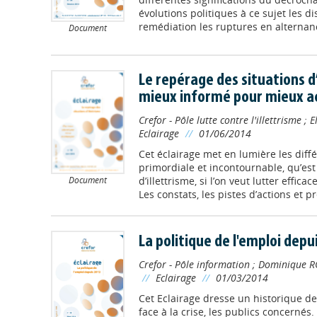
évolutions politiques à ce sujet les d
remédiation les ruptures en alternance
Document
Le repérage des situations d’
mieux informé pour mieux 
Crefor - Pôle lutte contre l'illettrisme
;
E
Eclairage
//
01/06/2014
Cet éclairage met en lumière les diff
primordiale et incontournable, qu’est
Document
d’illettrisme, si l’on veut lutter eff
Les constats, les pistes d’actions et pr
La politique de l'emploi depu
Crefor - Pôle information
;
Dominique R
//
Eclairage
//
01/03/2014
Cet Eclairage dresse un historique d
face à la crise, les publics concernés.