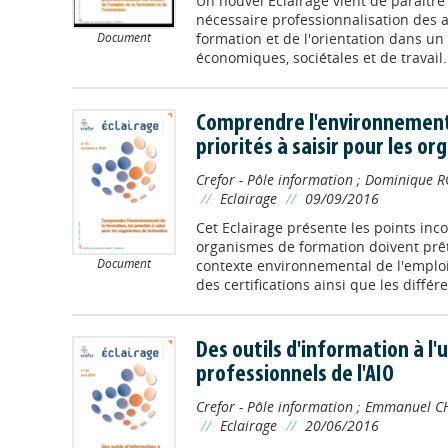
Un nouvel Eclairage vient de paraître
nécessaire professionnalisation des a
Document
formation et de l'orientation dans u
économiques, sociétales et de travail. 
Comprendre l'environnement 
priorités à saisir pour les 
Crefor - Pôle information
;
Dominique R
//
Eclairage
//
09/09/2016
Cet Eclairage présente les points inc
organismes de formation doivent prête
Document
contexte environnemental de l'emploi
des certifications ainsi que les différen
Des outils d'information à l'
professionnels de l'AIO
Crefor - Pôle information
;
Emmanuel C
//
Eclairage
//
20/06/2016