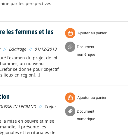
mine par les perspectives
tre les femmes et les
Ajouter au panier
Document
r
//
Eclairage
//
01/12/2013
numérique
té l’examen du projet de loi
es hommes, un nouveau
Crefor se donne pour objectif
 lieux en région[...]
tion
Ajouter au panier
OUSSELIN-LEGRAND
//
Crefor
Document
numérique
e la mise en oeuvre et mise
andie, il présente les
régionales et territoriales de