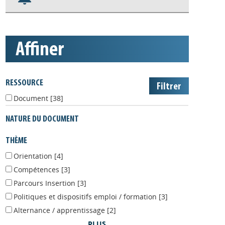
S'abonner aux alertes
Appels à projets
affiner
RESSOURCE
Document
[38]
NATURE DU DOCUMENT
THÈME
Orientation
[4]
Compétences
[3]
Parcours Insertion
[3]
Politiques et dispositifs emploi / formation
[3]
Alternance / apprentissage
[2]