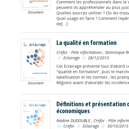
Comment les professionnels dans l
peuvent-ils appréhender au plus jus
Document
Quelles sources utiliser ? Où les tro
Quel usage en faire ? Comment repér
de[...]
La qualité en formation
Crefor - Pôle information
;
Dominique R
//
Eclairage
//
28/12/2015
Cet Eclairage présente tout d'abord c
"qualité en formation", puis le marché
labellisation et les normes , les prat
Régions avant d'aborder les incidence
Document
Définitions et présentation d
économiques
Nadine DUDOUBLE
;
Crefor - Pôle infor
//
Crefor
//
Eclairage
//
30/10/2015