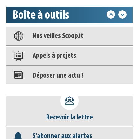
Boîte à outils
Base documentaire
Nos veilles Scoop.it
Appels à projets
Déposer une actu !
Accéder à son compte - (Se
déconnecter)
Recevoir la lettre
Base documentaire
S'abonner aux alertes
Nos veilles Scoop.it