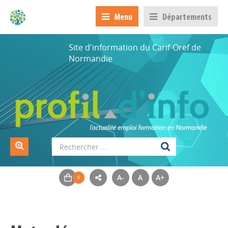
Menu
Départements
Site d'information du Carif-Oref de
Normandie
A-
A
A+