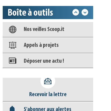
Base documentaire
Boîte à outils
Nos veilles Scoop.it
Appels à projets
Déposer une actu !
Accéder à son compte - (Se
déconnecter)
Base documentaire
Recevoir la lettre
Nos veilles Scoop.it