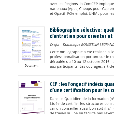
avec les Régions, la ComCEP implique
nationaux (Apec, Chéops pour Cap emp
et Opacif, Pôle emploi, UNML pour les 
Bibliographie sélective : que
d'entretien pour orienter e
Crefor
;
Dominique ROUSSELIN-LEGRAN
Cette bibliographie a été réalisée à l
professionnalisation portant sur le th
déroulée du 10 au 12 octobre 2016 . L
Document
aux participants. Les ouvrages, articles
CEP : les Fongecif indécis qua
d’une certification pour les c
Dans
Le Quotidien de la formation (n
L’idée de certifier les structures cons
car un conseiller aussi bon soit-il, s
de travail qui ne lui facilite pas l’exe