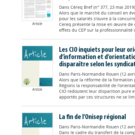
Dans
Céreq Bref (n° 377, 23 mai 2019
Alors que le marché du conseil en évo
pour les salariés s’ouvre à la concur
Article
Cereq présente la mise en œuvre de ce
effets du CEP sur la professionnalité d
Les CIO inquiets pour leur ori
d’information et d’orientati
disparaître selon les syndica
Dans
Paris-Normandie Rouen (12 avri
Alors que la réforme de la formation 
Régions la responsabilité de l’orienta
Article
CIO redoutent leur disparition pure et
apportés par ces structures ne se limit
La fin de l’Onisep régional
Dans
Paris-Normandie Rouen (12 avri
Dans le cadre du transfert de la com