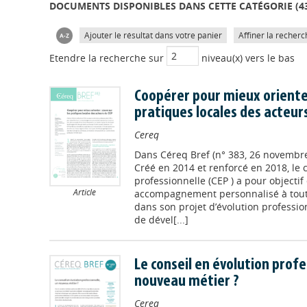
DOCUMENTS DISPONIBLES DANS CETTE CATÉGORIE (
4
Ajouter le résultat dans votre panier
Affiner la recherc
Etendre la recherche sur
niveau(x) vers le bas
Coopérer pour mieux orienter
pratiques locales des acteur
Cereq
Dans
Céreq Bref (n° 383, 26 novembr
Créé en 2014 et renforcé en 2018, le 
professionnelle (CEP ) a pour objectif
Article
accompagnement personnalisé à tout 
dans son projet d’évolution professio
de dével[...]
Le conseil en évolution profe
nouveau métier ?
Cereq