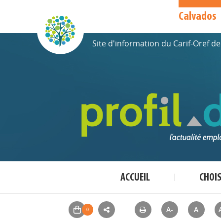
Calvados
Site d'information du Carif-Oref 
ACCUEIL
CHOI
A-
A