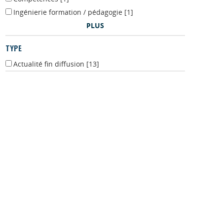
Compétences
[1]
Ingénierie formation / pédagogie
[1]
PLUS
TYPE
Actualité fin diffusion
[13]