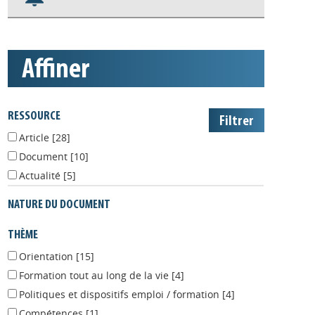
S'abonner aux alertes
Appels à projets
affiner
RESSOURCE
Article
[28]
Document
[10]
Actualité
[5]
NATURE DU DOCUMENT
THÈME
Orientation
[15]
Formation tout au long de la vie
[4]
Politiques et dispositifs emploi / formation
[4]