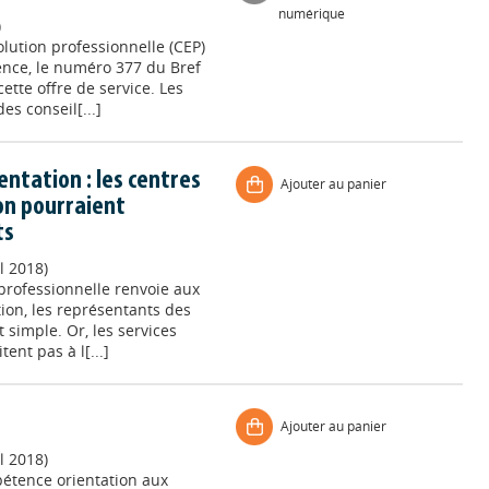
numérique
)
lution professionnelle (CEP)
rence, le numéro 377 du Bref
tte offre de service. Les
es conseil[...]
entation : les centres
Ajouter au panier
on pourraient
ts
l 2018)
professionnelle renvoie aux
tion, les représentants des
 simple. Or, les services
ent pas à l[...]
Ajouter au panier
l 2018)
pétence orientation aux