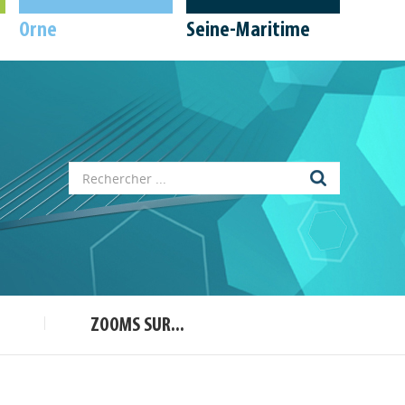
Orne
Seine-Maritime
Appels à projets
Déposer une actu !
ZOOMS SUR...
Accéder à son compte - (Se
déconnecter)