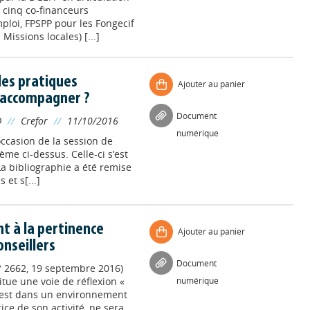
 cinq co-financeurs
loi, FPSPP pour les Fongecif
Missions locales) [...]
lles pratiques
Ajouter au panier
t accompagner ?
Document
D
//
Crefor
//
11/10/2016
numérique
’occasion de la session de
ème ci-dessus. Celle-ci s’est
a bibliographie a été remise
 et s[...]
nt à la pertinence
Ajouter au panier
onseillers
Document
° 2662, 19 septembre 2016)
titue une voie de réflexion «
numérique
’il est dans un environnement
rcice de son activité, ne sera