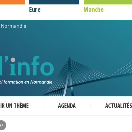
Eure
Manche
de Normandie
SIR UN THÈME
AGENDA
ACTUALITÉS
A+