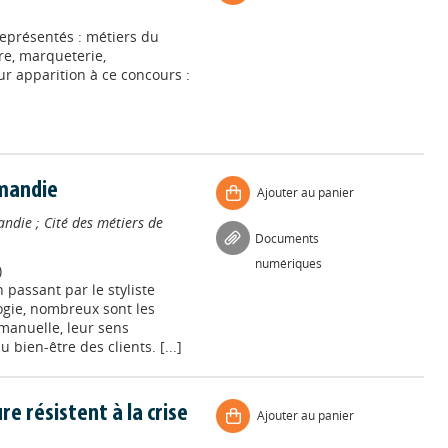
eprésentés : métiers du
ure, marqueterie,
eur apparition à ce concours :
rmandie
Ajouter au panier
andie
;
Cité des métiers de
Documents
numériques
)
 passant par le styliste
logie, nombreux sont les
 manuelle, leur sens
 bien-être des clients. [...]
e résistent à la crise
Ajouter au panier