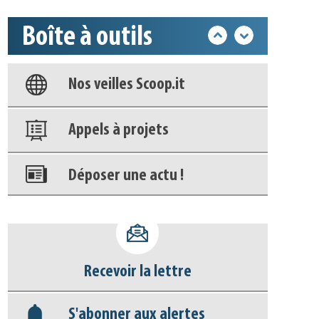
Boîte à outils
Base documentaire
Nos veilles Scoop.it
Appels à projets
Déposer une actu !
Accéder à son compte - (Se
déconnecter)
Recevoir la lettre
Base documentaire
S'abonner aux alertes
Nos veilles Scoop.it