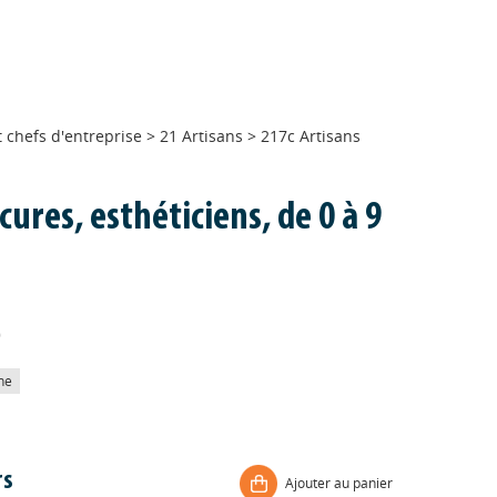
 chefs d'entreprise
>
21 Artisans
>
217c Artisans
ures, esthéticiens, de 0 à 9
)
he
rs
Ajouter au panier