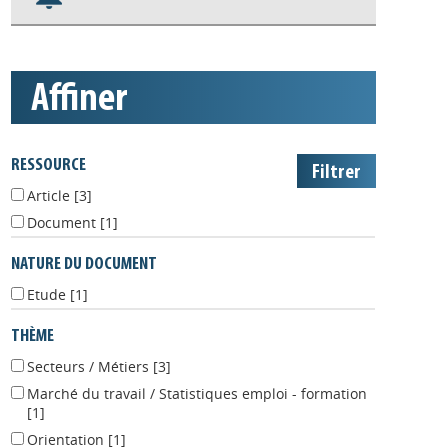
Appels à projets
affiner
RESSOURCE
Article
[3]
Document
[1]
NATURE DU DOCUMENT
Etude
[1]
THÈME
Secteurs / Métiers
[3]
Marché du travail / Statistiques emploi - formation
[1]
Orientation
[1]