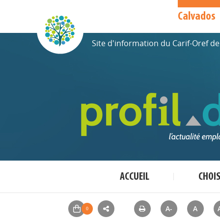
Calvados
Site d'information du Carif-Oref 
ACCUEIL
CHOI
A-
A