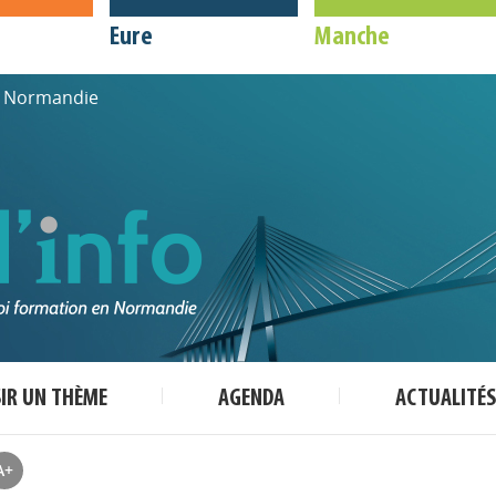
Eure
Manche
de Normandie
SIR UN THÈME
AGENDA
ACTUALITÉS
A+