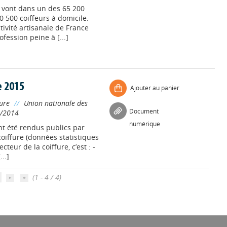
 vont dans un des 65 200
0 500 coiffeurs à domicile.
ctivité artisanale de France
fession peine à [...]
e 2015
Ajouter au panier
fure
//
Union nationale des
Document
/2014
numérique
ont été rendus publics par
coiffure (données statistiques
teur de la coiffure, c’est : -
..]
(1 - 4 / 4)