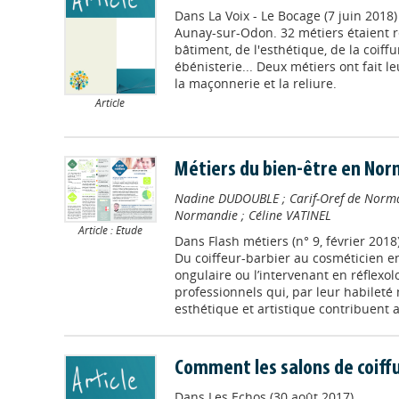
Dans
La Voix - Le Bocage (7 juin 2018)
Aunay-sur-Odon. 32 métiers étaient r
bâtiment, de l'esthétique, de la coiff
ébénisterie... Deux métiers ont fait l
la maçonnerie et la reliure.
Article
Métiers du bien-être en No
Nadine DUDOUBLE
;
Carif-Oref de Norm
Normandie
;
Céline VATINEL
Article : Etude
Dans
Flash métiers (n° 9, février 2018
Du coiffeur-barbier au cosméticien en
ongulaire ou l’intervenant en réflexo
professionnels qui, par leur habileté
esthétique et artistique contribuent au
Comment les salons de coiffur
Dans
Les Echos (30 août 2017)