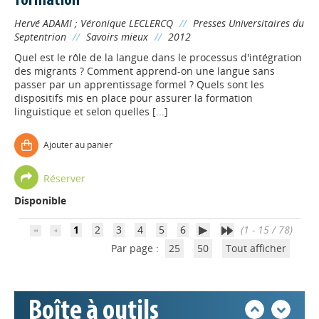
formation
Hervé ADAMI
;
Véronique LECLERCQ
//
Presses Universitaires du
Septentrion
//
Savoirs mieux
//
2012
Quel est le rôle de la langue dans le processus d'intégration
des migrants ? Comment apprend-on une langue sans
passer par un apprentissage formel ? Quels sont les
dispositifs mis en place pour assurer la formation
linguistique et selon quelles [...]
Appels à projets
Ajouter au panier
Déposer une actu !
Réserver
Disponible
Accéder à son compte - (Se
déconnecter)
1
2
3
4
5
6
(1 - 15 / 78)
Par page :
25
50
Tout afficher
Base documentaire
Boîte à outils
Nos veilles Scoop.it