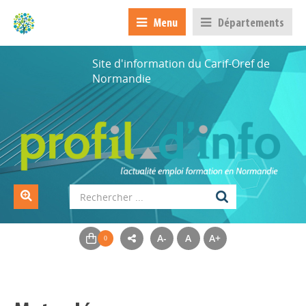
Menu
Départements
Site d'information du Carif-Oref de
Normandie
A-
A
A+