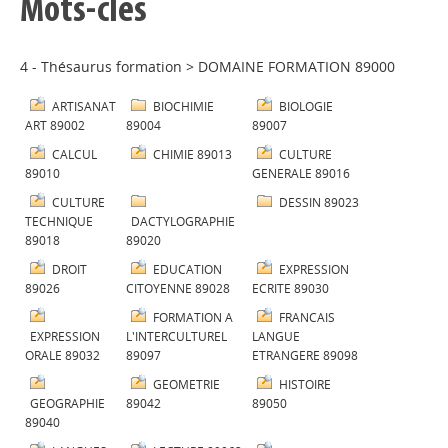
Mots-clés
4 - Thésaurus formation
>
DOMAINE FORMATION 89000
ARTISANAT
BIOCHIMIE
BIOLOGIE
ART 89002
89004
89007
CALCUL
CHIMIE 89013
CULTURE
89010
GENERALE 89016
CULTURE
DESSIN 89023
TECHNIQUE
DACTYLOGRAPHIE
89018
89020
DROIT
EDUCATION
EXPRESSION
89026
CITOYENNE 89028
ECRITE 89030
FORMATION A
FRANCAIS
EXPRESSION
L'INTERCULTUREL
LANGUE
ORALE 89032
89097
ETRANGERE 89098
GEOMETRIE
HISTOIRE
GEOGRAPHIE
89042
89050
89040