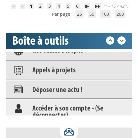
déconnecter)
1
2
3
4
5
6
(1 - 15 / 421)
Par page :
25
50
100
200
Base documentaire
Boîte à outils
Nos veilles Scoop.it
Appels à projets
Déposer une actu !
Accéder à son compte - (Se
déconnecter)
Base documentaire