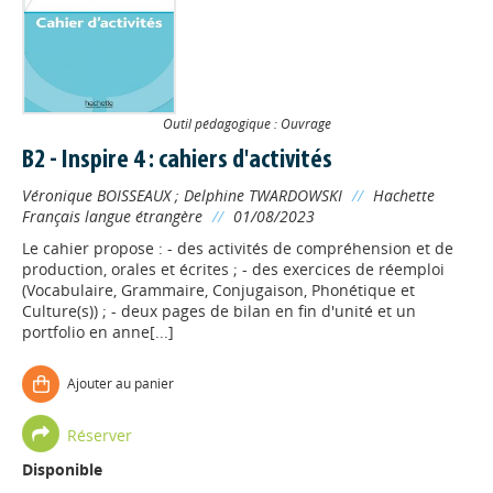
Outil pédagogique : Ouvrage
B2 - Inspire 4 : cahiers d'activités
Véronique BOISSEAUX
;
Delphine TWARDOWSKI
//
Hachette
Français langue étrangère
//
01/08/2023
Le cahier propose : - des activités de compréhension et de
production, orales et écrites ; - des exercices de réemploi
(Vocabulaire, Grammaire, Conjugaison, Phonétique et
Culture(s)) ; - deux pages de bilan en fin d'unité et un
portfolio en anne[...]
Appels à projets
Ajouter au panier
Déposer une actu !
Réserver
Disponible
Accéder à son compte - (Se