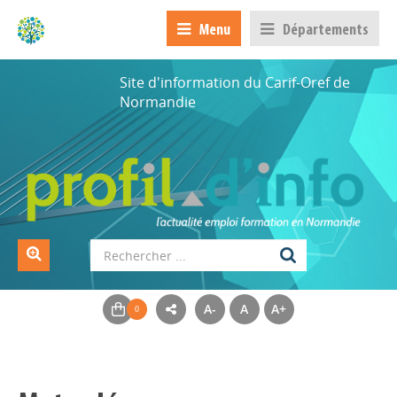
Menu
Départements
Site d'information du Carif-Oref de
Normandie
A-
A
A+