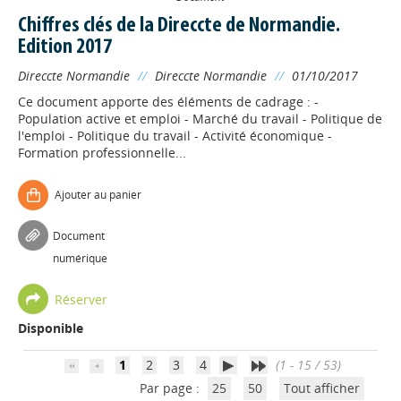
Chiffres clés de la Direccte de Normandie.
Edition 2017
Direccte Normandie
//
Direccte Normandie
//
01/10/2017
Ce document apporte des éléments de cadrage : -
Population active et emploi - Marché du travail - Politique de
l'emploi - Politique du travail - Activité économique -
Formation professionnelle...
Ajouter au panier
Appels à projets
Document
numérique
Déposer une actu !
Réserver
Disponible
Accéder à son compte - (Se
déconnecter)
1
2
3
4
(1 - 15 / 53)
Par page :
25
50
Tout afficher