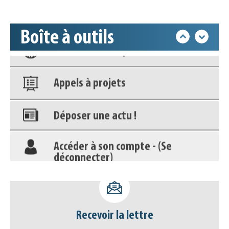
Base documentaire
Boîte à outils
Nos veilles Scoop.it
Appels à projets
Déposer une actu !
Accéder à son compte - (Se
déconnecter)
Base documentaire
Nos veilles Scoop.it
Recevoir la lettre