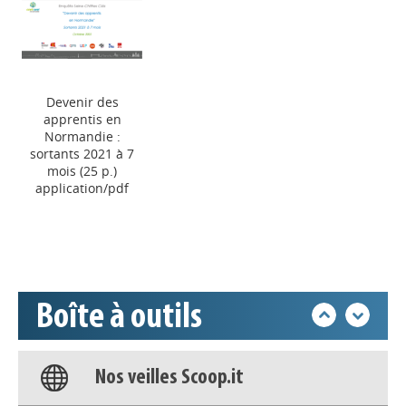
Devenir des
apprentis en
Appels à projets
Normandie :
sortants 2021 à 7
mois (25 p.)
application/pdf
Déposer une actu !
Accéder à son compte - (Se
déconnecter)
Boîte à outils
Base documentaire
Nos veilles Scoop.it