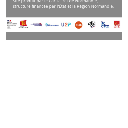
Site produit par le Carif-Oref de Normandie,
structure financée par l'État et la Région Normandie.