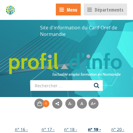
Menu
Départements
Site d'information du Carif-Oref de
Normandie
A-
A
A+
n° 16 -
n° 17 -
n° 18 -
n° 19 -
n° 20 -