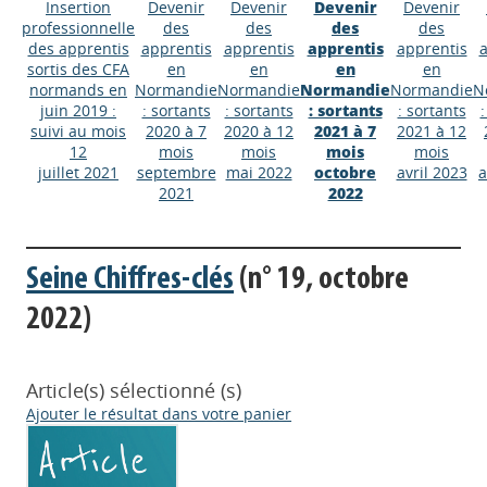
Insertion
Devenir
Devenir
Devenir
Devenir
professionnelle
des
des
des
des
des apprentis
apprentis
apprentis
apprentis
apprentis
a
sortis des CFA
en
en
en
en
normands en
Normandie
Normandie
Normandie
Normandie
N
juin 2019 :
: sortants
: sortants
: sortants
: sortants
:
suivi au mois
2020 à 7
2020 à 12
2021 à 7
2021 à 12
12
mois
mois
mois
mois
juillet 2021
septembre
mai 2022
octobre
avril 2023
a
2021
2022
Seine Chiffres-clés
(n° 19, octobre
2022)
Article(s) sélectionné (s)
Ajouter le résultat dans votre panier