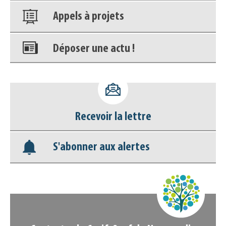
Appels à projets
Déposer une actu !
Accéder à son compte - (Se
déconnecter)
Recevoir la lettre
Base documentaire
S'abonner aux alertes
Nos veilles Scoop.it
Appels à projets