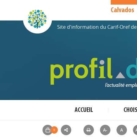
Calvados
Site d'information du Carif-Oref 
ACCUEIL
CHOI
A-
A