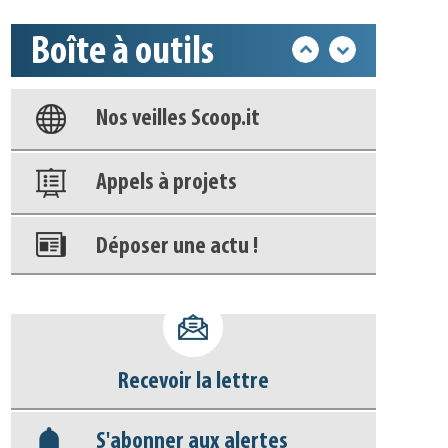
Boîte à outils
Base documentaire
Nos veilles Scoop.it
Appels à projets
Déposer une actu !
Accéder à son compte - (Se
déconnecter)
Recevoir la lettre
Base documentaire
S'abonner aux alertes