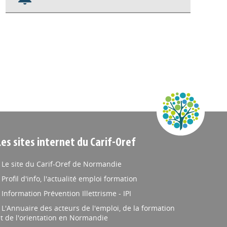
Nos veilles Scoop.it
Appels à projets
Les sites internet du Carif-Oref
Le site du Carif-Oref de Normandie
Profil d'info, l'actualité emploi formation
Information Prévention Illettrisme - IPI
L'Annuaire des acteurs de l'emploi, de la formation
t de l'orientation en Normandie