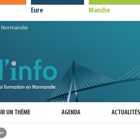
Eure
Manche
de Normandie
SIR UN THÈME
AGENDA
ACTUALITÉS
A+