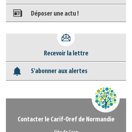
Déposer une actu !
Accéder à son compte - (Se
déconnecter)
Recevoir la lettre
Base documentaire
S'abonner aux alertes
Nos veilles Scoop.it
Appels à projets
Contacter le Carif-Oref de Normandie