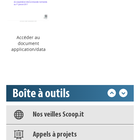
Appels à projets
Accéder au
document
application/data
Déposer une actu !
Accéder à son compte - (Se
déconnecter)
Boîte à outils
Base documentaire
Nos veilles Scoop.it
Appels à projets