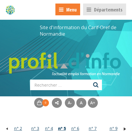
Menu
Départements
Site d'information du Carif-Oref de
Normandie
A-
A
A+
n° 2
n° 3
n° 4
n° 5
n° 6
n° 7
n° 9