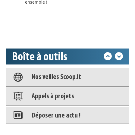
ensemble !
Déposer une actu !
i
Accéder à son compte - (Se
déconnecter)
Boîte à outils
Base documentaire
Nos veilles Scoop.it
Appels à projets
Déposer une actu !
Accéder à son compte - (Se