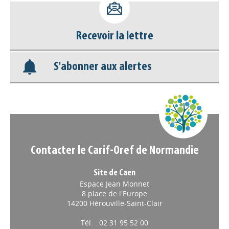
déconnecter)
Base documentaire
Recevoir la lettre
Nos veilles Scoop.it
S'abonner aux alertes
Appels à projets
Contacter le Carif-Oref de Normandie
Site de Caen
Espace Jean Monnet
8 place de l'Europe
14200 Hérouville-Saint-Clair
Tél. : 02 31 95 52 00