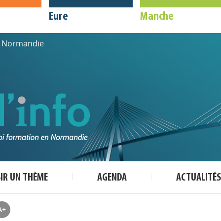
Eure
Manche
de Normandie
SIR UN THÈME
AGENDA
ACTUALITÉS
A+