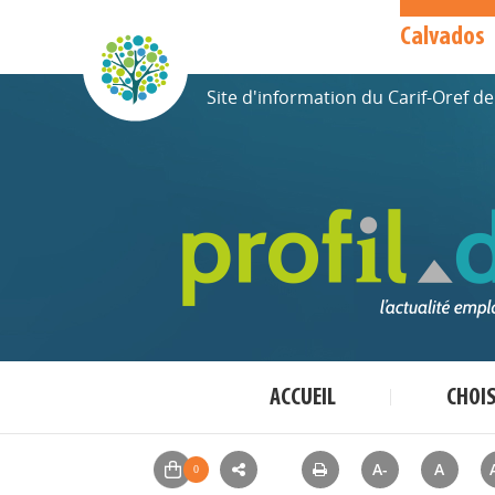
Calvados
Site d'information du Carif-Oref 
ACCUEIL
CHOI
A-
A