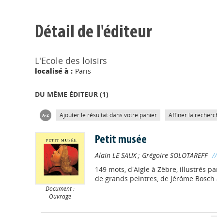
Détail de l'éditeur
L'Ecole des loisirs
localisé à :
Paris
DU MÊME ÉDITEUR (
1
)
Ajouter le résultat dans votre panier
Affiner la recherc
Petit musée
Alain LE SAUX
;
Grégoire SOLOTAREFF
/
149 mots, d'Aigle à Zèbre, illustrés pa
de grands peintres, de Jérôme Bosch 
Document :
Ouvrage