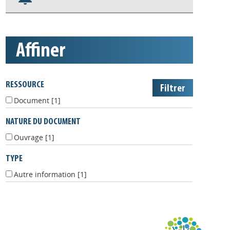
Nos veilles Scoop.it
Appels à projets
affiner
RESSOURCE
Document
[1]
NATURE DU DOCUMENT
Ouvrage
[1]
TYPE
Autre information
[1]