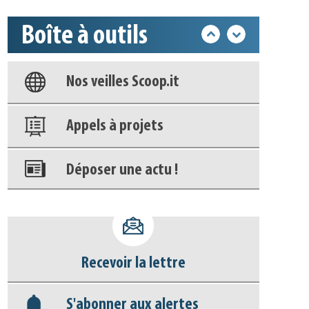
Boîte à outils
Base documentaire
Nos veilles Scoop.it
Appels à projets
Déposer une actu !
Accéder à son compte - (Se
déconnecter)
Recevoir la lettre
Base documentaire
S'abonner aux alertes