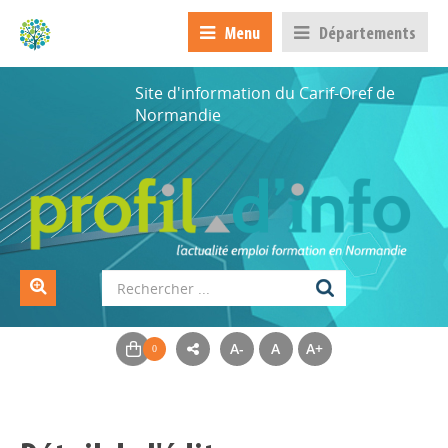
Menu
Départements
Site d'information du Carif-Oref de
Normandie
A-
A
A+