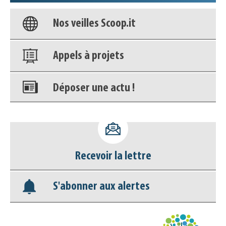
Nos veilles Scoop.it
Appels à projets
Déposer une actu !
Accéder à son compte - (Se
déconnecter)
Recevoir la lettre
Base documentaire
S'abonner aux alertes
Nos veilles Scoop.it
Appels à projets