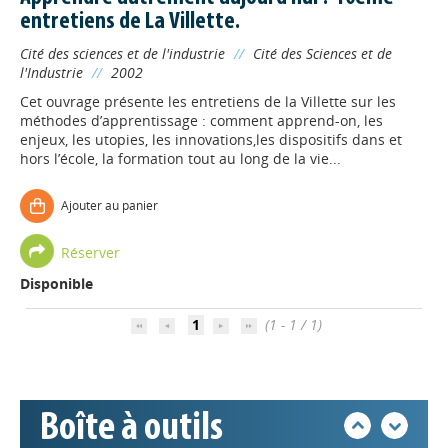
entretiens de La Villette.
Cité des sciences et de l'industrie
//
Cité des Sciences et de
l'Industrie
//
2002
Cet ouvrage présente les entretiens de la Villette sur les
méthodes d’apprentissage : comment apprend-on, les
enjeux, les utopies, les innovations,les dispositifs dans et
hors l’école, la formation tout au long de la vie...
Ajouter au panier
Appels à projets
Réserver
Disponible
Déposer une actu !
1
(1 - 1 / 1)
Accéder à son compte - (Se
déconnecter)
Boîte à outils
Base documentaire