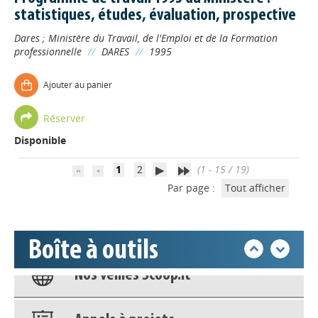
statistiques, études, évaluation, prospective
Dares
;
Ministère du Travail, de l'Emploi et de la Formation
professionnelle
//
DARES
//
1995
Appels à projets
Ajouter au panier
Déposer une actu !
Réserver
Disponible
Accéder à son compte - (Se
déconnecter)
1
2
(1 - 15 / 19)
Par page :
Tout afficher
Base documentaire
Boîte à outils
Nos veilles Scoop.it
Appels à projets