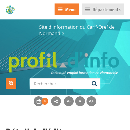
Menu
Départements
Site d'information du Carif-Oref de
Normandie
A-
A
A+