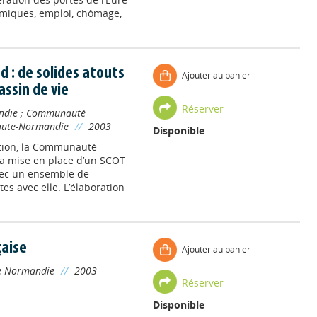
omiques, emploi, chômage,
d : de solides atouts
Ajouter au panier
ssin de vie
Réserver
ndie
;
Communauté
aute-Normandie
//
2003
Disponible
ation, la Communauté
la mise en place d’un SCOT
vec un ensemble de
es avec elle. L’élaboration
çaise
Ajouter au panier
e-Normandie
//
2003
Réserver
Disponible