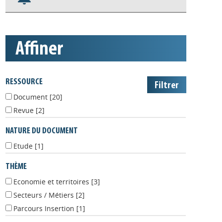
S'abonner aux alertes
Appels à projets
affiner
RESSOURCE
Document
[20]
Revue
[2]
NATURE DU DOCUMENT
Etude
[1]
THÈME
Economie et territoires
[3]
Secteurs / Métiers
[2]
Parcours Insertion
[1]