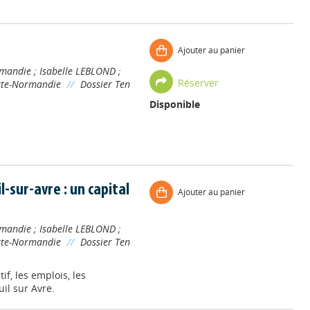
Ajouter au panier
rmandie
;
Isabelle LEBLOND
;
Réserver
ute-Normandie
//
Dossier Ten
Disponible
-sur-avre : un capital
Ajouter au panier
rmandie
;
Isabelle LEBLOND
;
ute-Normandie
//
Dossier Ten
if, les emplois, les
il sur Avre.