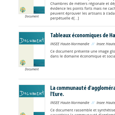
Chambres de métiers régionale et d
évidence les points forts mais ne cach
peuvent éprouver les artisans à s’ad
Document
perpétuelle é[...]
Tableaux économiques de H
INSEE Haute-Normandie
//
Insee Haut
Ce document présente une image globa
dans le domaine économique et socia
Document
La communauté d'agglomérat
l'Eure.
INSEE Haute-Normandie
//
Insee Haut
Ce document rassemble et synthétise
caractérise la communauté d’agglomér