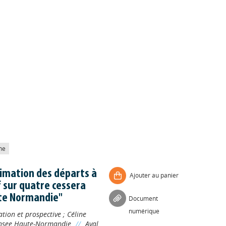
he
stimation des départs à
Ajouter au panier
if sur quatre cessera
aute Normandie"
Document
numérique
ation et prospective
;
Céline
nsee Haute-Normandie
//
Aval