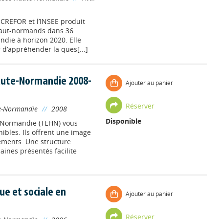
 CREFOR et l’INSEE produit
 haut-normands dans 36
ndie à horizon 2020. Elle
r d’appréhender la ques[...]
aute-Normandie 2008-
Ajouter au panier
Réserver
e-Normandie
//
2008
Disponible
-Normandie (TEHN) vous
nibles. Ils offrent une image
tements. Une structure
ines présentés facilite
ue et sociale en
Ajouter au panier
Réserver