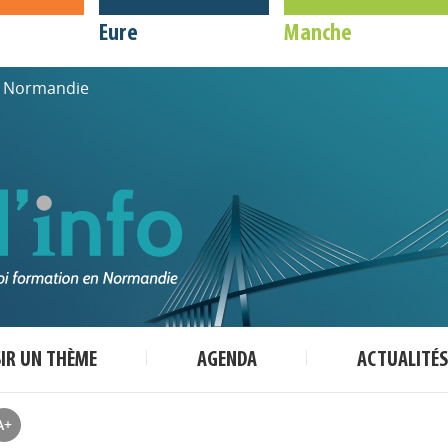
Eure
Manche
de Normandie
SIR UN THÈME
AGENDA
ACTUALITÉS
A+