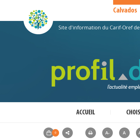
Calvados
Site d'information du Carif-Oref 
ACCUEIL
CHOI
A-
A