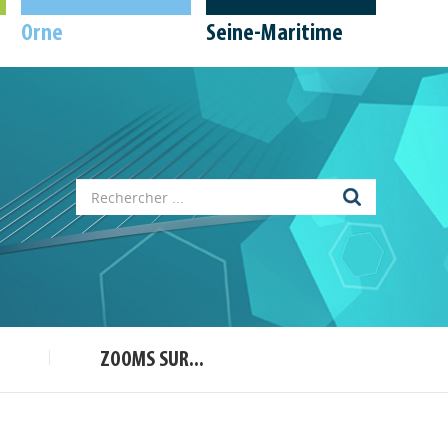
Orne
Seine-Maritime
Appels à projets
Déposer une actu !
ZOOMS SUR...
Accéder à son compte - (Se
déconnecter)