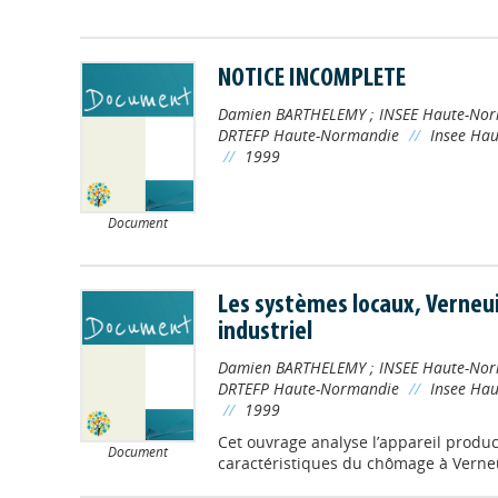
NOTICE INCOMPLETE
Damien BARTHELEMY
;
INSEE Haute-No
DRTEFP Haute-Normandie
//
Insee Ha
//
1999
Document
Les systèmes locaux, Verneuil
industriel
Damien BARTHELEMY
;
INSEE Haute-No
DRTEFP Haute-Normandie
//
Insee Ha
//
1999
Cet ouvrage analyse l’appareil product
Document
caractéristiques du chômage à Verneu