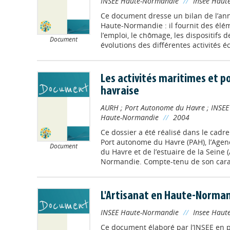
INSEE Haute-Normandie
//
Insee Haut
Ce document dresse un bilan de l’a
Haute-Normandie : il fournit des élém
l’emploi, le chômage, les dispositifs de
Document
évolutions des différentes activités é
Les activités maritimes et po
havraise
AURH
;
Port Autonome du Havre
;
INSEE
Haute-Normandie
//
2004
Ce dossier a été réalisé dans le cadre
Port autonome du Havre (PAH), l’Agen
Document
du Havre et de l’estuaire de la Seine 
Normandie. Compte-tenu de son caract
L'Artisanat en Haute-Norma
INSEE Haute-Normandie
//
Insee Haut
Ce document élaboré par l’INSEE en p