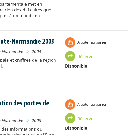
épartementale met en
e rien des diificultés que
apter à un monde en
aute-Normandie 2003
Ajouter au panier
e-Normandie
//
2004
Réserver
le et chiffrée de la région
l.
Disponible
ion des portes de
Ajouter au panier
Réserver
e-Normandie
//
2003
Disponible
 des informations qui
ation des portes de l’Eure