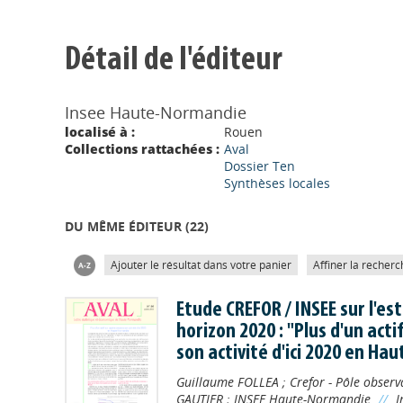
Détail de l'éditeur
Insee Haute-Normandie
localisé à :
Rouen
Collections rattachées :
Aval
Dossier Ten
Synthèses locales
DU MÊME ÉDITEUR (
22
)
Ajouter le résultat dans votre panier
Affiner la recherc
Etude CREFOR / INSEE sur l'e
horizon 2020 : "Plus d'un act
son activité d'ici 2020 en H
Guillaume FOLLEA
;
Crefor - Pôle observ
GAUTIER
;
INSEE Haute-Normandie
//
I