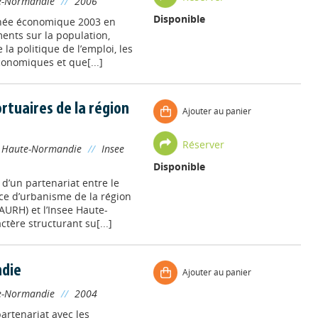
e-Normandie
//
2006
Disponible
nnée économique 2003 en
ents sur la population,
 la politique de l’emploi, les
conomiques et que[...]
rtuaires de la région
Ajouter au panier
Réserver
 Haute-Normandie
//
Insee
Disponible
 d’un partenariat entre le
ce d’urbanisme de la région
(AURH) et l’Insee Haute-
ère structurant su[...]
ndie
Ajouter au panier
e-Normandie
//
2004
artenariat avec les