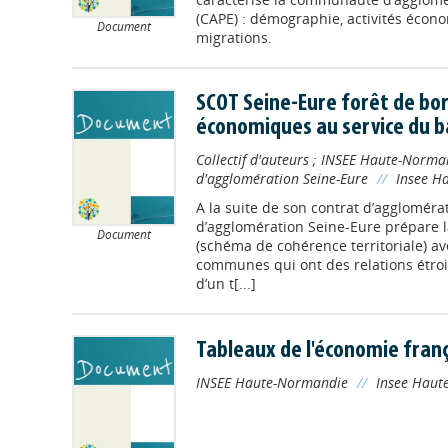
(CAPE) : démographie, activités écon
Document
migrations.
SCOT Seine-Eure forêt de bor
économiques au service du ba
Collectif d'auteurs
;
INSEE Haute-Norma
d'agglomération Seine-Eure
//
Insee H
A la suite de son contrat d’agglomér
d’agglomération Seine-Eure prépare 
Document
(schéma de cohérence territoriale) a
communes qui ont des relations étroit
d’un t[...]
Tableaux de l'économie fran
INSEE Haute-Normandie
//
Insee Haut