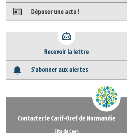
Déposer une actu !
Accéder à son compte - (Se
déconnecter)
Recevoir la lettre
Base documentaire
S'abonner aux alertes
Nos veilles Scoop.it
Appels à projets
Contacter le Carif-Oref de Normandie
Site de Caen