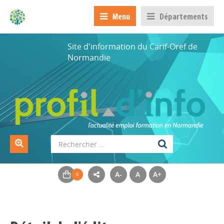
Menu
Départements
Site d'information du Carif-Oref de
Normandie
A-
A
A+