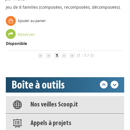
Jeu de 8 familles (composées, recomposées, décomposées).
Ajouter au panier
Appels à projets
Réserver
Disponible
Déposer une actu !
1
(1 - 1 / 1)
Accéder à son compte - (Se
déconnecter)
Boîte à outils
Base documentaire
Nos veilles Scoop.it
Appels à projets