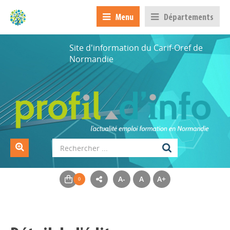
Menu
Départements
Site d'information du Carif-Oref de
Normandie
A-
A
A+