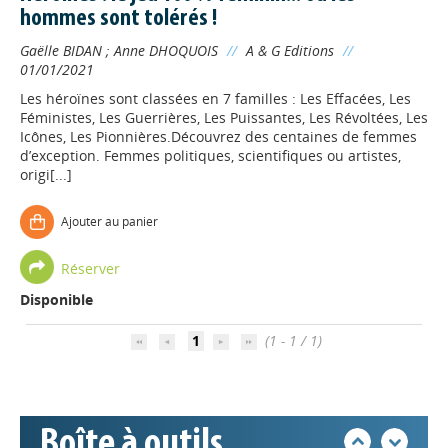
hommes sont tolérés !
Gaëlle BIDAN
;
Anne DHOQUOIS
//
A & G Editions
//
01/01/2021
Les héroïnes sont classées en 7 familles : Les Effacées, Les
Féministes, Les Guerrières, Les Puissantes, Les Révoltées, Les
Icônes, Les Pionnières.Découvrez des centaines de femmes
d’exception. Femmes politiques, scientifiques ou artistes,
origi[...]
Ajouter au panier
Appels à projets
Réserver
Disponible
Déposer une actu !
1
(1 - 1 / 1)
Accéder à son compte - (Se
déconnecter)
Boîte à outils