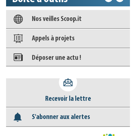
Base documentaire
Nos veilles Scoop.it
Appels à projets
Déposer une actu !
Accéder à son compte - (Se
déconnecter)
Recevoir la lettre
Base documentaire
S'abonner aux alertes
Nos veilles Scoop.it