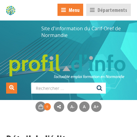
Menu
Départements
Site d'information du Carif-Oref de
Normandie
A-
A
A+