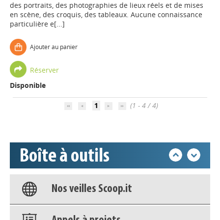
des portraits, des photographies de lieux réels et de mises
en scène, des croquis, des tableaux. Aucune connaissance
particulière e[...]
Ajouter au panier
Appels à projets
Réserver
Déposer une actu !
Disponible
1
(1 - 4 / 4)
Accéder à son compte - (Se
déconnecter)
Boîte à outils
Base documentaire
Nos veilles Scoop.it
Appels à projets