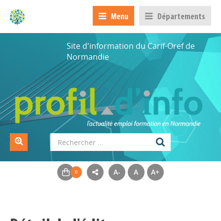
Menu
Départements
Site d'information du Carif-Oref de
Normandie
A-
A
A+