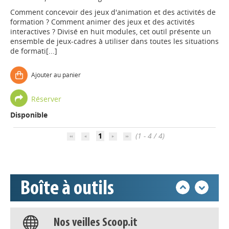
Comment concevoir des jeux d'animation et des activités de
formation ? Comment animer des jeux et des activités
interactives ? Divisé en huit modules, cet outil présente un
ensemble de jeux-cadres à utiliser dans toutes les situations
de formati[...]
Appels à projets
Ajouter au panier
Réserver
Déposer une actu !
Disponible
1
(1 - 4 / 4)
Accéder à son compte - (Se
déconnecter)
Base documentaire
Boîte à outils
Nos veilles Scoop.it