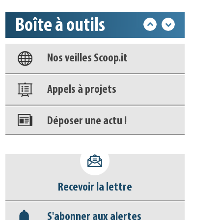
Boîte à outils
Base documentaire
Nos veilles Scoop.it
Appels à projets
Déposer une actu !
Accéder à son compte - (Se
déconnecter)
Recevoir la lettre
Base documentaire
S'abonner aux alertes