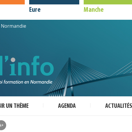
Eure
Manche
de Normandie
SIR UN THÈME
AGENDA
ACTUALITÉS
A+