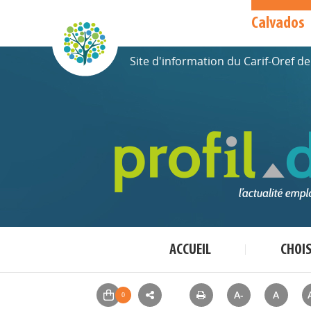
Calvados
Site d'information du Carif-Oref 
ACCUEIL
CHOI
A-
A