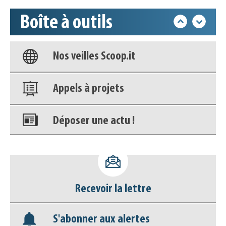
Boîte à outils
Base documentaire
Nos veilles Scoop.it
Appels à projets
Déposer une actu !
Accéder à son compte - (Se
déconnecter)
Recevoir la lettre
Base documentaire
S'abonner aux alertes
Nos veilles Scoop.it