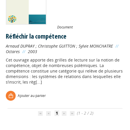
Document
Réfléchir la compétence
Arnaud DUPRAY
;
Christophe GUITTON
;
Sylvie MONCHATRE
//
Octares
//
2003
Cet ouvrage apporte des grilles de lecture sur la notion de
compétence, objet de nombreuses polémiques. La
compétence constitue une catégorie qui relève de plusieurs
dimensions : les systèmes de relations dans lesquelles elle
s’inscrit, les règ[...]
Appels à projets
Ajouter au panier
Déposer une actu !
1
(1 - 2 / 2)
Accéder à son compte - (Se
déconnecter)