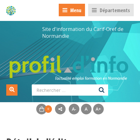
Menu
Départements
Site d'information du Carif-Oref de
Normandie
A-
A
A+