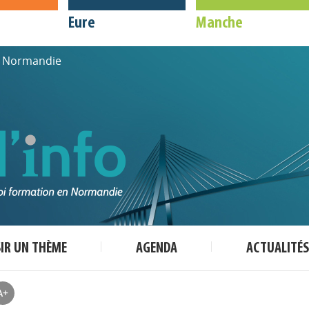
Eure
Manche
de Normandie
SIR UN THÈME
AGENDA
ACTUALITÉS
A+