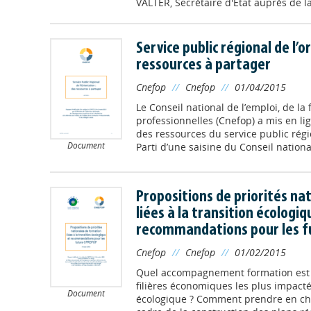
VALTER, Secrétaire d'Etat auprès de la
Service public régional de l’o
ressources à partager
Cnefop
//
Cnefop
//
01/04/2015
Le Conseil national de l’emploi, de la 
professionnelles (Cnefop) a mis en li
des ressources du service public régio
Document
Parti d’une saisine du Conseil national
Propositions de priorités na
liées à la transition écologiq
recommandations pour les f
Cnefop
//
Cnefop
//
01/02/2015
Quel accompagnement formation est 
filières économiques les plus impacté
Document
écologique ? Comment prendre en cha