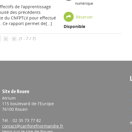
numérique
ffectifs de l’apprentissage
inuité des précédents
Réserver
te du CNFPTLV pour effectué
 Ce rapport permet de[...]
Disponible
(1 - 7 / 7)
Site de Rouen
Atrium
115 boulevard de l'Europe
76100 Rouen
Tél. : 02 35 73 77 82
e
contact@cariforefnormandie.fr
Venir sur le site de Rouen