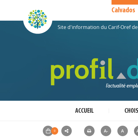
Calvados
Site d'information du Carif-Oref 
ACCUEIL
CHOI
A-
A