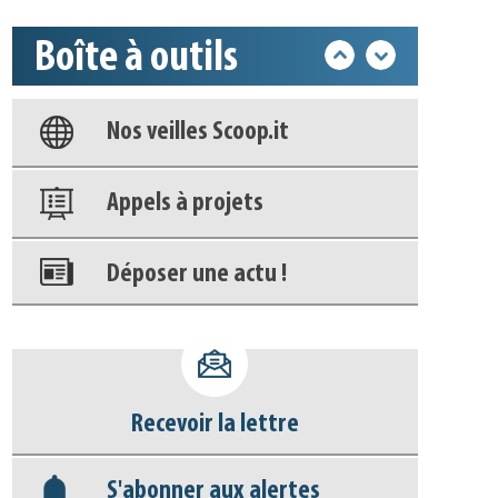
Base documentaire
Boîte à outils
Nos veilles Scoop.it
Appels à projets
Déposer une actu !
Accéder à son compte - (Se
déconnecter)
Base documentaire
Recevoir la lettre
Nos veilles Scoop.it