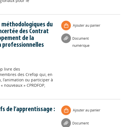
égionaux pour le
 méthodologiques du
Ajouter au panier
oncertée des Contrat
ppement de la
Document
n professionnelles
numérique
p livre des
membres des Crefop qui, en
n, l’animation ou participer à
es « nouveaux » CPRDFOP,
fs de l’apprentissage :
Ajouter au panier
Document