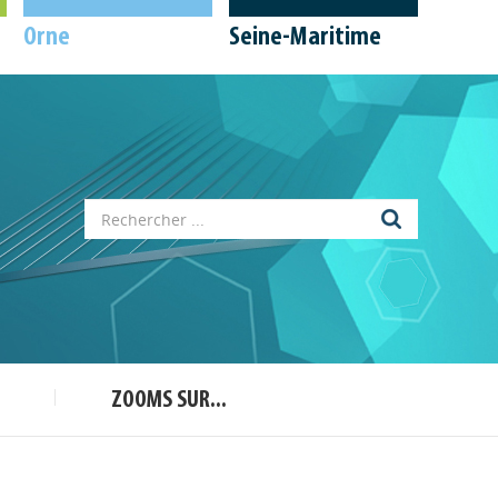
Orne
Seine-Maritime
Appels à projets
Déposer une actu !
ZOOMS SUR...
Accéder à son compte - (Se
déconnecter)