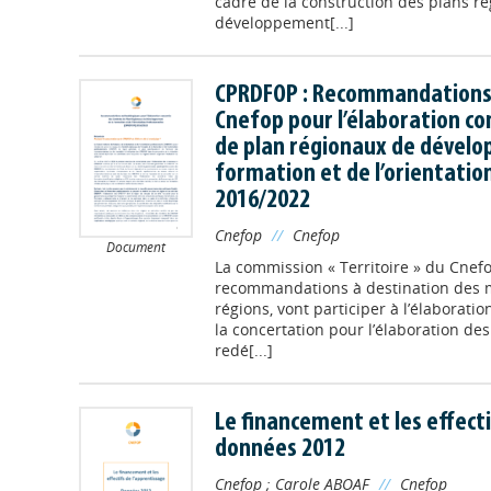
cadre de la construction des plans r
développement[...]
CPRDFOP : Recommandations
Cnefop pour l’élaboration c
de plan régionaux de dévelo
formation et de l’orientatio
2016/2022
Cnefop
//
Cnefop
Document
La commission « Territoire » du Cnefo
recommandations à destination des 
régions, vont participer à l’élaboratio
la concertation pour l’élaboration d
redé[...]
Le financement et les effecti
données 2012
Cnefop
;
Carole ABOAF
//
Cnefop