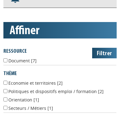
S'abonner aux alertes
Appels à projets
affiner
RESSOURCE
Document
[7]
THÈME
Economie et territoires
[2]
Politiques et dispositifs emploi / formation
[2]
Orientation
[1]
Secteurs / Métiers
[1]