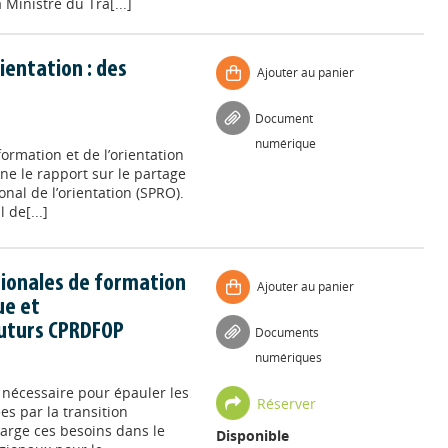
 Ministre du Tra[...]
rientation : des
Ajouter au panier
Document
numérique
formation et de l’orientation
gne le rapport sur le partage
nal de l’orientation (SPRO).
 de[...]
tionales de formation
Ajouter au panier
ue et
uturs CPRDFOP
Documents
numériques
nécessaire pour épauler les
Réserver
es par la transition
rge ces besoins dans le
Disponible