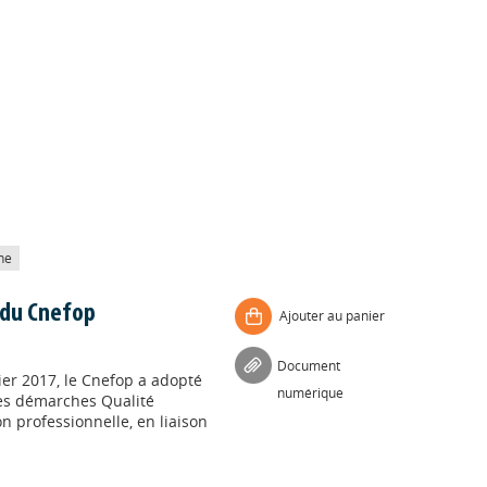
he
 du Cnefop
Ajouter au panier
Document
ier 2017, le Cnefop a adopté
numérique
des démarches Qualité
 professionnelle, en liaison