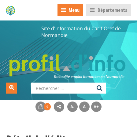
Menu
Départements
Site d'information du Carif-Oref de
Normandie
A-
A
A+