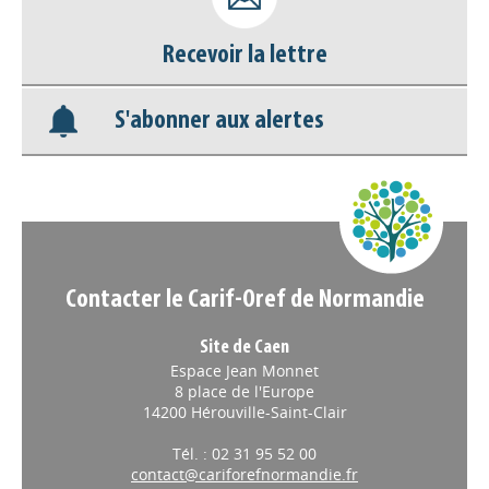
Base documentaire
Recevoir la lettre
Nos veilles Scoop.it
S'abonner aux alertes
Appels à projets
Contacter le Carif-Oref de Normandie
Site de Caen
Espace Jean Monnet
8 place de l'Europe
14200 Hérouville-Saint-Clair
Tél. : 02 31 95 52 00
contact@cariforefnormandie.fr