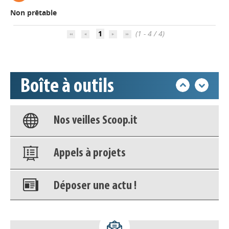
Non prêtable
Déposer une actu !
1
(1 - 4 / 4)
Accéder à son compte - (Se
déconnecter)
Boîte à outils
Base documentaire
Nos veilles Scoop.it
Appels à projets
Déposer une actu !
Accéder à son compte - (Se
déconnecter)