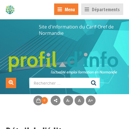
Menu
Départements
Site d'information du Carif-Oref de
Normandie
A-
A
A+