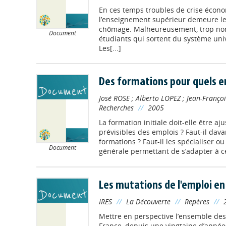
En ces temps troubles de crise écon
l’enseignement supérieur demeure le
chômage. Malheureusement, trop nom
Document
étudiants qui sortent du système univ
Les[...]
Des formations pour quels e
José ROSE
;
Alberto LOPEZ
;
Jean-Françoi
Recherches
//
2005
La formation initiale doit-elle être aj
prévisibles des emplois ? Faut-il dava
formations ? Faut-il les spécialiser o
Document
générale permettant de s’adapter à ces
Les mutations de l'emploi en
IRES
//
La Découverte
//
Repères
//
Mettre en perspective l’ensemble des
France, depuis une vingtaine d’années