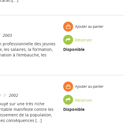
aract[...]
Ajouter au panier
/
2003
Réserver
ion professionnelle des jeunes
, les salaires, la formation,
Disponible
nation à l’embauche, les
Ajouter au panier
e
//
2002
Réserver
uyé sur une très riche
ritable manifeste contre les
Disponible
lissement de la population,
ses conséquences [...]