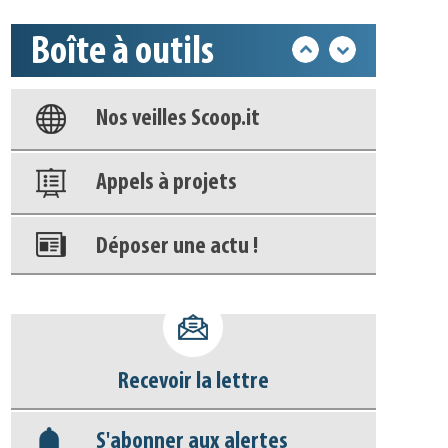
Base documentaire
Boîte à outils
Nos veilles Scoop.it
Appels à projets
Déposer une actu !
Accéder à son compte - (Se
déconnecter)
Base documentaire
Recevoir la lettre
Nos veilles Scoop.it