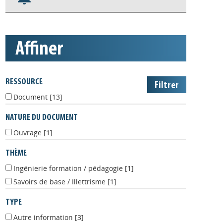
S'abonner aux alertes
Appels à projets
affiner
RESSOURCE
Document
[13]
NATURE DU DOCUMENT
Ouvrage
[1]
THÈME
Ingénierie formation / pédagogie
[1]
Savoirs de base / Illettrisme
[1]
TYPE