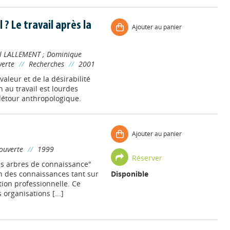
l ? Le travail après la
Ajouter au panier
l LALLEMENT
;
Dominique
verte
//
Recherches
//
2001
aleur et de la désirabilité
on au travail est lourdes
étour anthropologique.
Ajouter au panier
ouverte
//
1999
Réserver
des arbres de connaissance"
on des connaissances tant sur
Disponible
tion professionnelle. Ce
organisations [...]