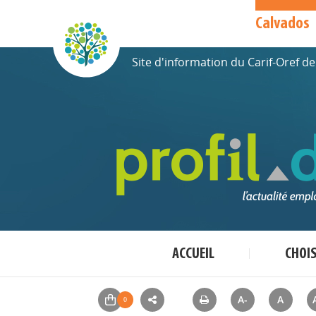
Calvados
Site d'information du Carif-Oref 
ACCUEIL
CHOI
A-
A