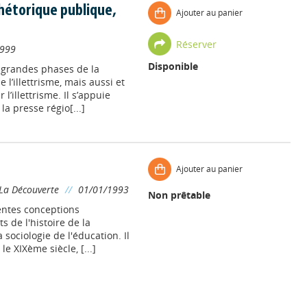
 rhétorique publique,
Ajouter au panier
Réserver
999
Disponible
s grandes phases de la
l’illettrisme, mais aussi et
l’illettrisme. Il s’appuie
la presse régio[...]
Ajouter au panier
La Découverte
//
01/01/1993
Non prêtable
rentes conceptions
s de l'histoire de la
 sociologie de l'éducation. Il
e XIXème siècle, [...]