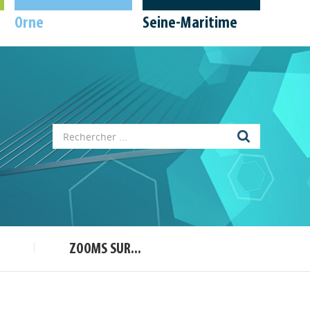
Orne
Seine-Maritime
Appels à projets
Déposer une actu !
ZOOMS SUR...
Accéder à son compte - (Se
déconnecter)