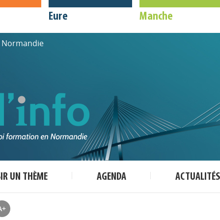
Eure
Manche
de Normandie
SIR UN THÈME
AGENDA
ACTUALITÉS
A+