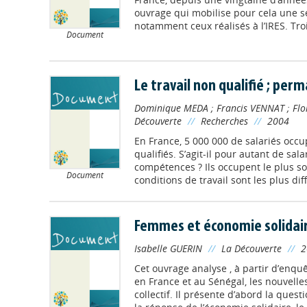
ouvrage qui mobilise pour cela une sé
notamment ceux réalisés à l’IRES. Troi
Document
Le travail non qualifié ; pe
Dominique MEDA
;
Francis VENNAT
;
Flo
Découverte
//
Recherches
//
2004
En France, 5 000 000 de salariés occ
qualifiés. S’agit-il pour autant de sala
compétences ? Ils occupent le plus so
Document
conditions de travail sont les plus diffi
Femmes et économie solidai
Isabelle GUERIN
//
La Découverte
//
2
Cet ouvrage analyse , à partir d’enq
en France et au Sénégal, les nouvelle
collectif. Il présente d’abord la questi