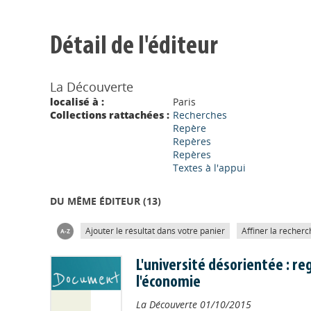
Détail de l'éditeur
La Découverte
localisé à :
Paris
Collections rattachées :
Recherches
Repère
Repères
Repères
Textes à l'appui
DU MÊME ÉDITEUR (
13
)
Ajouter le résultat dans votre panier
Affiner la recherc
L'université désorientée : re
l'économie
La Découverte
01/10/2015