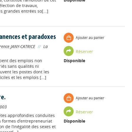
lection de travaux,
s grandes entrées so[...]
rmanences et paradoxes
Ajouter au panier
rence JANY-CATRICE
//
La
Réserver
upent des emplois non
Disponible
riés sans qualités ni
uvent les postes dont les
ciles et les emplois [...]
re.
Ajouter au panier
003
Réserver
uêtes approfondies conduites
s formes d’entrepreneuriat
Disponible
on de l’inégalité des sexes et