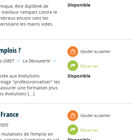
Disponible
omique, être diplômé de
 meilleur rempart contre le
breux encore sont les
ersitaire les mains vides.
mplois ?
Ajouter au panier
s GIRET
//
La Découverte
//
Réserver
ustée aux évolutions
Disponible
ntage "professionnaliser" les
u assurer une formation plus
 évolutions [...]
 France
Ajouter au panier
2005
Réserver
 mutations de l’emploi en
, constitue l’ambition de cet
Disponible