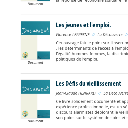
la réponse de l’économie solidaire, le c
Document
Les jeunes et l'emploi.
Florence LEFRESNE
//
La Découverte
/
Cet ouvrage fait le point sur l’insert
: les déterminants de l’accès à l’emploi
l’égalité hommes-femmes, la discrimi
politiques de l’emploi.
Document
Les Défis du vieillissement
Jean-Claude HENRARD
//
La Découvert
Ce livre solidement documenté et app
expérience professionnelle, est un vé
discours alarmistes déplorant le vieil
son poids sur le système de soins et 
Document