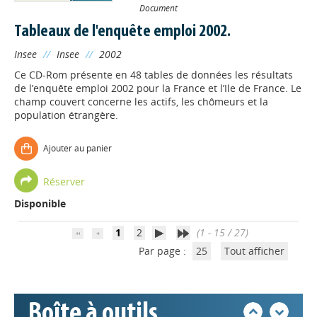
Document
Tableaux de l'enquête emploi 2002.
Insee
//
Insee
//
2002
Ce CD-Rom présente en 48 tables de données les résultats
de l’enquête emploi 2002 pour la France et l’Ile de France. Le
champ couvert concerne les actifs, les chômeurs et la
population étrangère.
Appels à projets
Ajouter au panier
Déposer une actu !
Réserver
Disponible
Accéder à son compte - (Se
déconnecter)
1
2
(1 - 15 / 27)
Par page :
25
Tout afficher
Base documentaire
Boîte à outils
Nos veilles Scoop.it