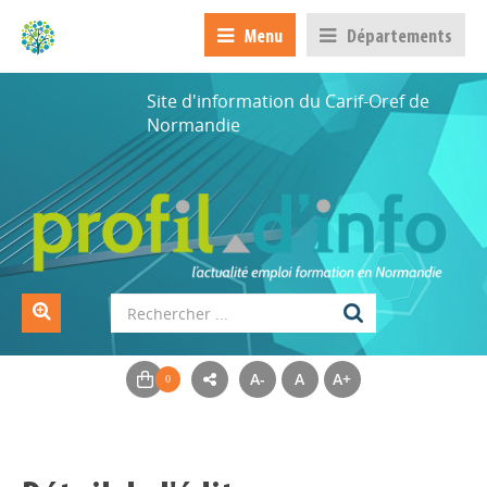
Menu
Départements
Site d'information du Carif-Oref de
Normandie
A-
A
A+