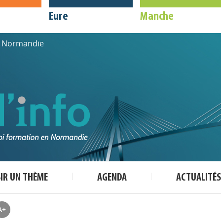
Eure
Manche
de Normandie
SIR UN THÈME
AGENDA
ACTUALITÉS
A+