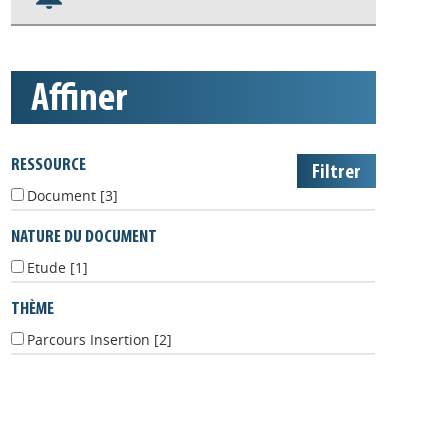
Appels à projets
affiner
RESSOURCE
Document
[3]
NATURE DU DOCUMENT
Etude
[1]
THÈME
Parcours Insertion
[2]