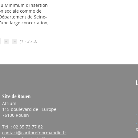
enu Minimum d’Insertion
on sociale comme de
Département de Seine-
’une large concertation,
(1 - 3 / 3)
Site de Rouen
Atrium
115 boulevard de l'Europe
76100 Rouen
Tél. : 02 35 73 77 82
e
contact@cariforefnormandie.fr