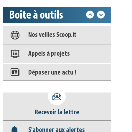
Boîte à outils
Base documentaire
Nos veilles Scoop.it
Appels à projets
Déposer une actu !
Accéder à son compte - (Se
déconnecter)
Recevoir la lettre
Base documentaire
S'abonner aux alertes
Nos veilles Scoop.it