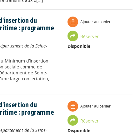
ra transmis aux o[...]
'insertion du
Ajouter au panier
ritime : programme
Réserver
épartement de la Seine-
Disponible
enu Minimum d’Insertion
on sociale comme de
Département de Seine-
’une large concertation,
'insertion du
Ajouter au panier
ritime : programme
Réserver
épartement de la Seine-
Disponible