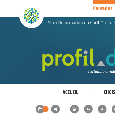
Calvados
Site d'information du Carif-Oref 
ACCUEIL
CHOI
A-
A