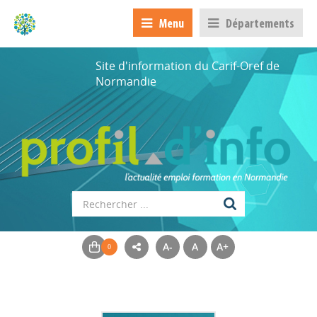
Menu
Départements
Site d'information du Carif-Oref de
Normandie
A-
A
A+