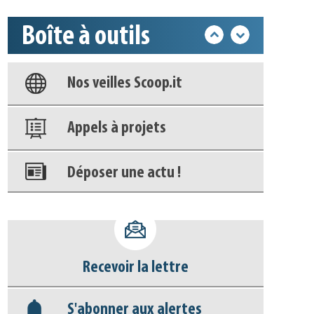
Boîte à outils
Base documentaire
Nos veilles Scoop.it
Appels à projets
Déposer une actu !
Accéder à son compte - (Se
déconnecter)
Recevoir la lettre
Base documentaire
S'abonner aux alertes