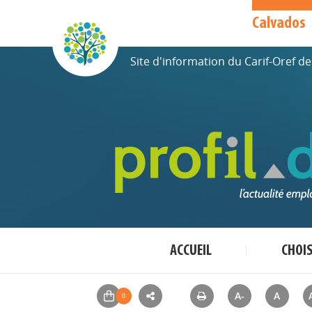
Calvados
Site d'information du Carif-Oref 
ACCUEIL
CHOI
A-
A