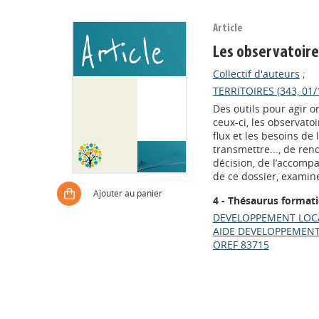
Article
Les observatoire
Collectif d'auteurs
;
TERRITOIRES (343, 01/
Des outils pour agir o
ceux-ci, les observato
flux et les besoins de 
transmettre..., de rend
décision, de l’accompag
de ce dossier, examine
Ajouter au panier
4 - Thésaurus format
DEVELOPPEMENT LOCA
AIDE DEVELOPPEMENT
OREF 83715