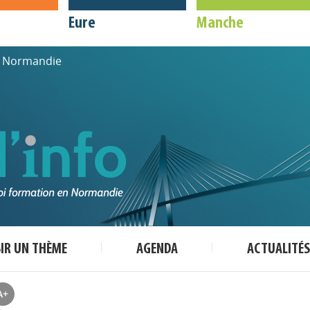
Eure
Manche
de Normandie
SIR UN THÈME
AGENDA
ACTUALITÉS
A+