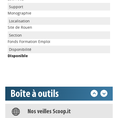
Monographie
Site de Rouen
Appels à projets
Fonds Formation Emploi
Disponible
Déposer une actu !
Accéder à son compte - (Se
déconnecter)
Boîte à outils
Base documentaire
Nos veilles Scoop.it