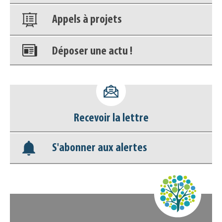
Appels à projets
Déposer une actu !
Accéder à son compte - (Se
déconnecter)
Recevoir la lettre
Base documentaire
S'abonner aux alertes
Nos veilles Scoop.it
Appels à projets