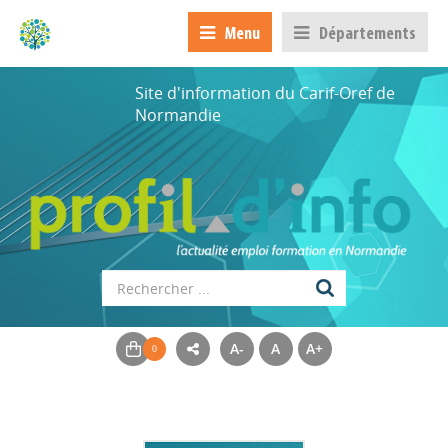
Menu
Départements
Site d'information du Carif-Oref de
Normandie
A-
A
A+