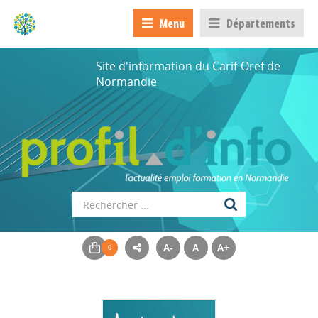
Menu
Départements
Site d'information du Carif-Oref de
Normandie
A-
A
A+