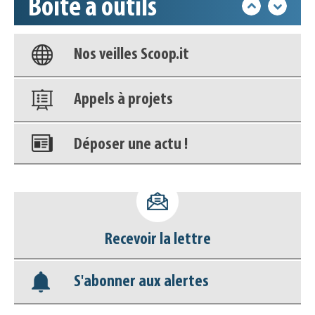
Boîte à outils
Base documentaire
Nos veilles Scoop.it
Appels à projets
Déposer une actu !
Accéder à son compte - (Se
déconnecter)
Recevoir la lettre
Base documentaire
S'abonner aux alertes
Nos veilles Scoop.it