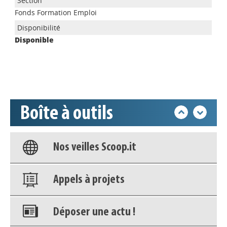
Appels à projets
Fonds Formation Emploi
Disponible
Déposer une actu !
Accéder à son compte - (Se
déconnecter)
Boîte à outils
Base documentaire
Nos veilles Scoop.it
Appels à projets
Déposer une actu !