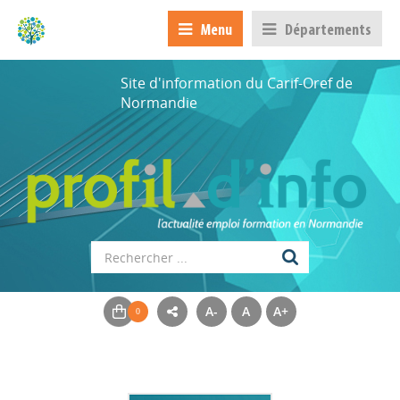
Menu
Départements
Site d'information du Carif-Oref de
Normandie
A-
A
A+