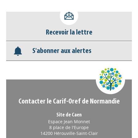
Accéder à son compte - (Se
déconnecter)
Recevoir la lettre
Base documentaire
S'abonner aux alertes
Nos veilles Scoop.it
Appels à projets
Contacter le Carif-Oref de Normandie
Site de Caen
Espace Jean Monnet
8 place de l'Europe
14200 Hérouville-Saint-Clair