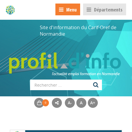
Menu
Départements
Site d'information du Carif-Oref de
Normandie
A-
A
A+