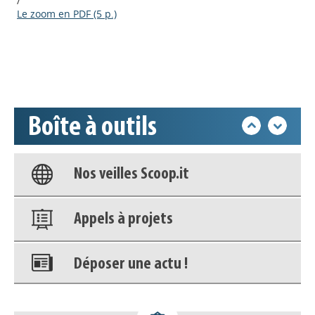
/
Le zoom en PDF (5 p.)
Déposer une actu !
Accéder à son compte - (Se
déconnecter)
Boîte à outils
Base documentaire
Nos veilles Scoop.it
Appels à projets
Déposer une actu !
Accéder à son compte - (Se