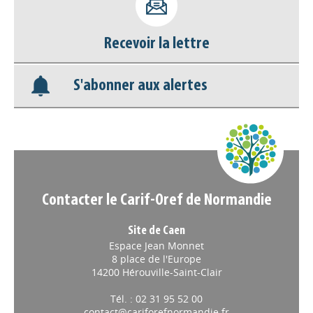
déconnecter)
Recevoir la lettre
Base documentaire
S'abonner aux alertes
Nos veilles Scoop.it
Appels à projets
Contacter le Carif-Oref de Normandie
Site de Caen
Espace Jean Monnet
8 place de l'Europe
14200 Hérouville-Saint-Clair
Tél. : 02 31 95 52 00
contact@cariforefnormandie.fr