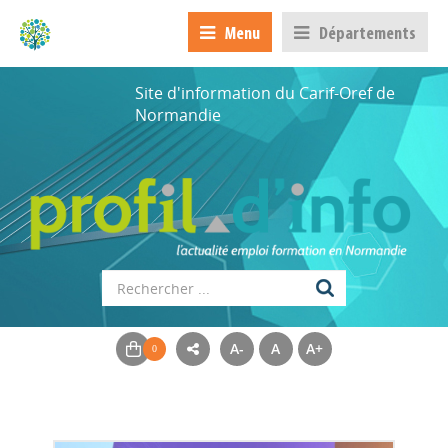
Menu
Départements
Site d'information du Carif-Oref de
Normandie
A-
A
A+