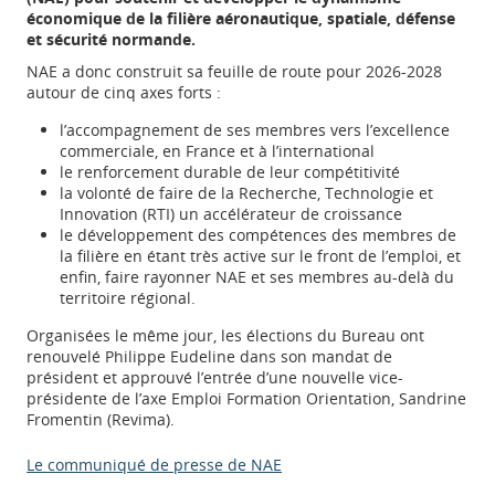
économique de la filière aéronautique, spatiale, défense
et sécurité normande.
NAE a donc construit sa feuille de route pour 2026-2028
autour de cinq axes forts :
l’accompagnement de ses membres vers l’excellence
commerciale, en France et à l’international
le renforcement durable de leur compétitivité
la volonté de faire de la Recherche, Technologie et
Innovation (RTI) un accélérateur de croissance
le développement des compétences des membres de
la filière en étant très active sur le front de l’emploi, et
enfin, faire rayonner NAE et ses membres au-delà du
territoire régional.
Appels à projets
Organisées le même jour, les élections du Bureau ont
renouvelé Philippe Eudeline dans son mandat de
président et approuvé l’entrée d’une nouvelle vice-
Déposer une actu !
présidente de l’axe Emploi Formation Orientation, Sandrine
Fromentin (Revima).
Accéder à son compte - (Se
Le communiqué de presse de NAE
déconnecter)