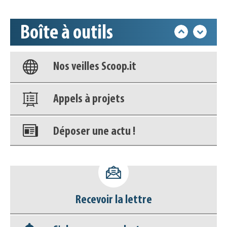
déconnecter)
Boîte à outils
Base documentaire
Nos veilles Scoop.it
Appels à projets
Déposer une actu !
Accéder à son compte - (Se
déconnecter)
Base documentaire
Recevoir la lettre