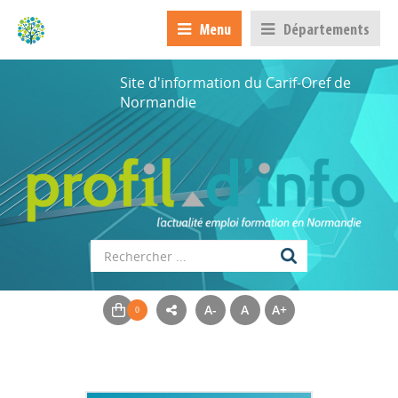
Menu
Départements
Site d'information du Carif-Oref de
Normandie
A-
A
A+