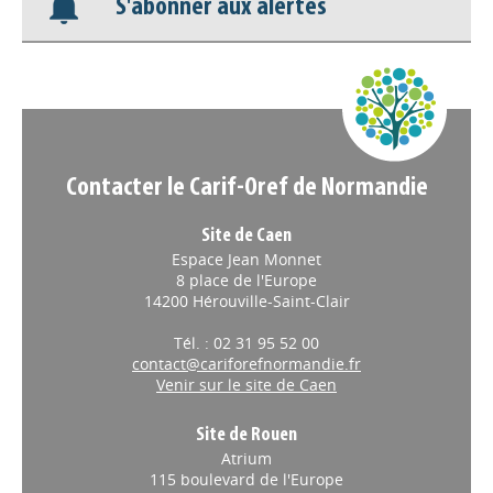
Nos veilles Scoop.it
S'abonner aux alertes
Appels à projets
Contacter le Carif-Oref de Normandie
Site de Caen
Espace Jean Monnet
8 place de l'Europe
14200 Hérouville-Saint-Clair
Tél. : 02 31 95 52 00
contact@cariforefnormandie.fr
Venir sur le site de Caen
Site de Rouen
Atrium
115 boulevard de l'Europe