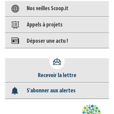
Nos veilles Scoop.it
Appels à projets
Déposer une actu !
Accéder à son compte - (Se
déconnecter)
Base documentaire
Recevoir la lettre
Nos veilles Scoop.it
S'abonner aux alertes
Appels à projets