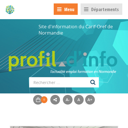
Menu
Départements
Site d'information du Carif-Oref de
Normandie
A-
A
A+