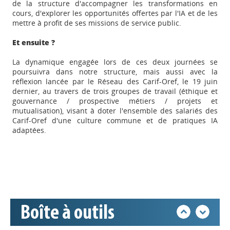
de la structure d'accompagner les transformations en
cours, d'explorer les opportunités offertes par l'IA et de les
mettre à profit de ses missions de service public.
Et ensuite ?
La dynamique engagée lors de ces deux journées se
poursuivra dans notre structure, mais aussi avec la
réflexion lancée par le Réseau des Carif-Oref, le 19 juin
dernier, au travers de trois groupes de travail (éthique et
gouvernance / prospective métiers / projets et
Appels à projets
mutualisation), visant à doter l'ensemble des salariés des
Carif-Oref d'une culture commune et de pratiques IA
adaptées.
Déposer une actu !
Accéder à son compte - (Se
déconnecter)
Boîte à outils
Base documentaire