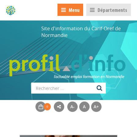
Menu
Départements
Site d'information du Carif-Oref de
Normandie
A-
A
A+