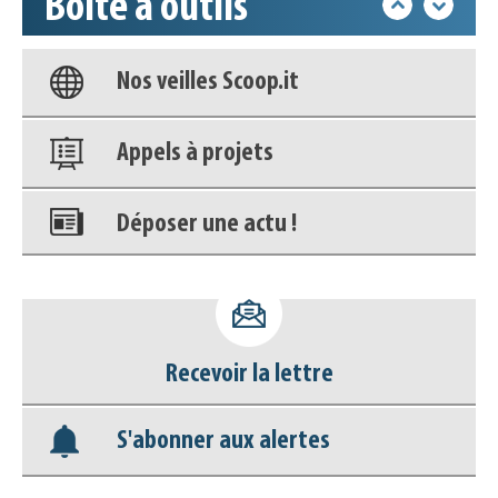
Boîte à outils
Base documentaire
Nos veilles Scoop.it
Appels à projets
Déposer une actu !
Accéder à son compte - (Se
déconnecter)
Recevoir la lettre
Base documentaire
S'abonner aux alertes
Nos veilles Scoop.it