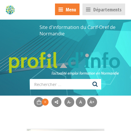
Menu
Départements
Site d'information du Carif-Oref de
Normandie
A-
A
A+