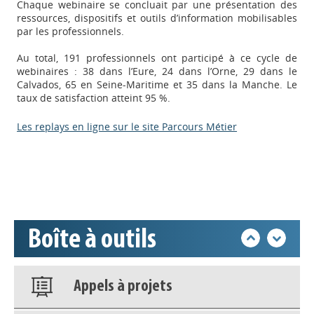
Chaque webinaire se concluait par une présentation des
ressources, dispositifs et outils d’information mobilisables
par les professionnels.
Appels à projets
Au total, 191 professionnels ont participé à ce cycle de
webinaires : 38 dans l’Eure, 24 dans l’Orne, 29 dans le
Calvados, 65 en Seine-Maritime et 35 dans la Manche. Le
taux de satisfaction atteint 95 %.
Déposer une actu !
Les replays en ligne sur le site Parcours Métier
Accéder à son compte - (Se
déconnecter)
Base documentaire
Boîte à outils
Nos veilles Scoop.it
Appels à projets