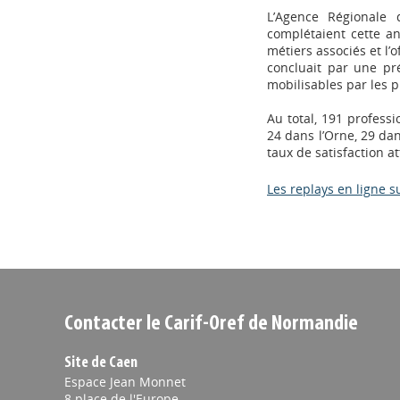
L’Agence Régionale 
complétaient cette ana
métiers associés et l
concluait par une pré
mobilisables par les p
Au total, 191 professi
24 dans l’Orne, 29 da
taux de satisfaction at
Les replays en ligne s
Contacter le Carif-Oref de Normandie
Site de Caen
Espace Jean Monnet
8 place de l'Europe