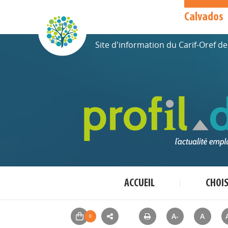
Calvados
Site d'information du Carif-Oref 
ACCUEIL
CHOI
A-
A