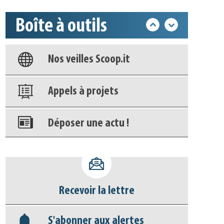
Boîte à outils
Base documentaire
Nos veilles Scoop.it
Appels à projets
Déposer une actu !
Accéder à son compte - (Se
déconnecter)
Recevoir la lettre
Base documentaire
S'abonner aux alertes