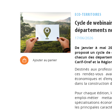
ECO-TERRITOIRES
Cycle de webinair
départements nor
17/06/2026
De janvier à mai 20
proposé un cycle de c
chacun des départeme
Ajouter au panier
Carif-Oref et la Régi
Destinés aux professi
ces rendez-vous ava
économiques et d’empl
dans la construction d
Pour chaque édition, l
emploi-métier mett
spécialisations économ
les principales caract