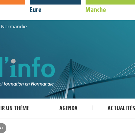
Eure
Manche
de Normandie
SIR UN THÈME
AGENDA
ACTUALITÉS
A+