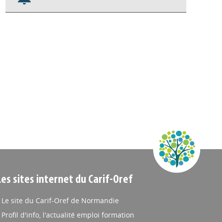
Nos veilles Scoop.it
Appels à projets
Les sites internet du Carif-Oref
Le site du Carif-Oref de Normandie
Profil d'info, l'actualité emploi formation