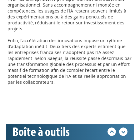
organisationnel. Sans accompagnement ni montée en
compétences, les usages de l’IA restent souvent limités à
des expérimentations ou à des gains ponctuels de
productivité, réduisant le retour sur investissement des
projets.
Enfin, l’accélération des innovations impose un rythme
d’adaptation inédit. Deux tiers des experts estiment que
les entreprises françaises n’adoptent pas l’IA assez
rapidement. Selon Saegus, la réussite passe désormais par
une transformation globale des processus et par un effort
Appels à projets
massif de formation afin de combler l’écart entre le
potentiel technologique de l’IA et sa réelle appropriation
par les collaborateurs.
Déposer une actu !
Accéder à son compte - (Se
déconnecter)
Boîte à outils
Base documentaire