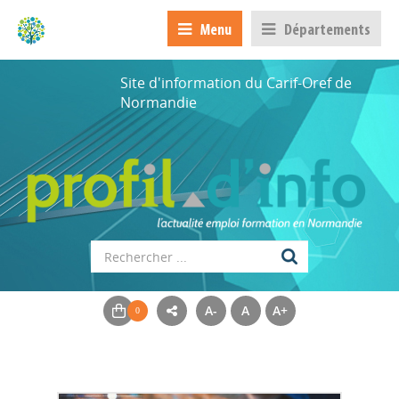
Menu
Départements
Site d'information du Carif-Oref de
Normandie
A-
A
A+