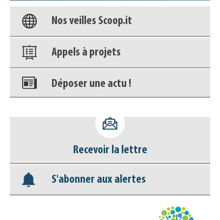
Nos veilles Scoop.it
Appels à projets
Déposer une actu !
Accéder à son compte - (Se
déconnecter)
Recevoir la lettre
Base documentaire
S'abonner aux alertes
Nos veilles Scoop.it
Appels à projets