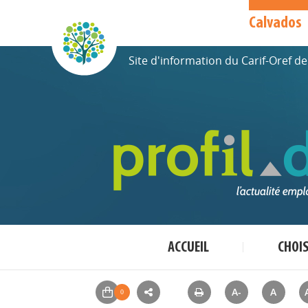
Calvados
Site d'information du Carif-Oref 
ACCUEIL
CHOI
A-
A