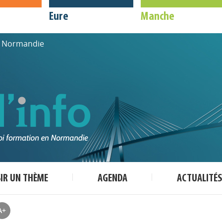
Eure
Manche
de Normandie
SIR UN THÈME
AGENDA
ACTUALITÉS
A+