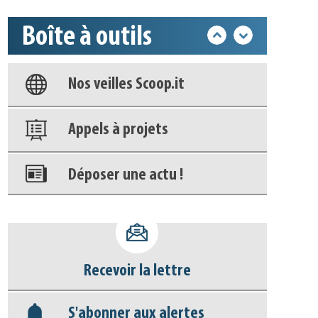
Boîte à outils
Base documentaire
Nos veilles Scoop.it
Appels à projets
Déposer une actu !
Accéder à son compte - (Se
déconnecter)
Recevoir la lettre
Base documentaire
S'abonner aux alertes