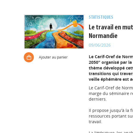
STATISTIQUES
Le travail en mut
Normandie
09/06/2026
Le Carif-Oref de Nor
Ajouter au panier
2050" organisé par la 
thème développé cette
transitions qui trave
veille éphémère est a
Le Carif-Oref de Norm
marge du séminaire ré
derniers.
Il propose jusqu'à la 
ressources portant sur
travail.
La littérature, les ana