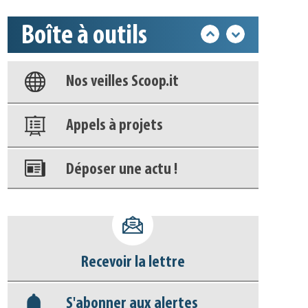
Boîte à outils
Base documentaire
Nos veilles Scoop.it
Appels à projets
Déposer une actu !
Accéder à son compte - (Se
déconnecter)
Recevoir la lettre
Base documentaire
S'abonner aux alertes