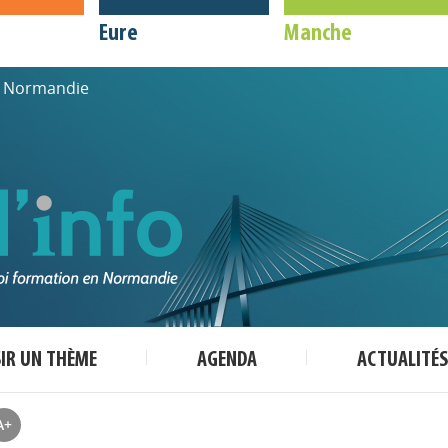
Eure
Manche
de Normandie
SIR UN THÈME
AGENDA
ACTUALITÉS
A+