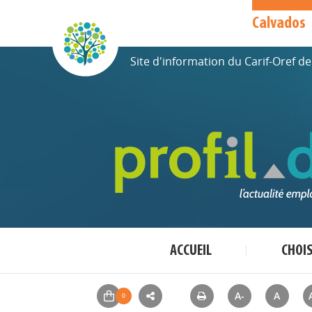
Calvados
Site d'information du Carif-Oref 
ACCUEIL
CHOI
A-
A