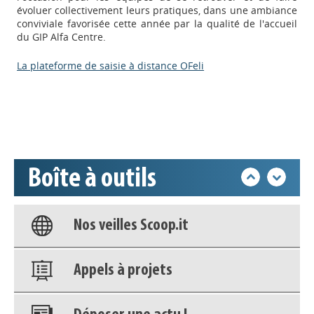
évoluer collectivement leurs pratiques, dans une ambiance
conviviale favorisée cette année par la qualité de l'accueil
du GIP Alfa Centre.
Appels à projets
La plateforme de saisie à distance OFeli
Déposer une actu !
Accéder à son compte - (Se
déconnecter)
Boîte à outils
Base documentaire
Nos veilles Scoop.it
Appels à projets