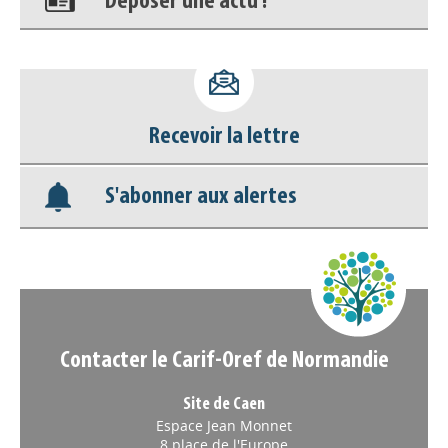
Déposer une actu !
Accéder à son compte - (Se
déconnecter)
Recevoir la lettre
Base documentaire
S'abonner aux alertes
Nos veilles Scoop.it
Appels à projets
Contacter le Carif-Oref de Normandie
Site de Caen
Espace Jean Monnet
8 place de l'Europe