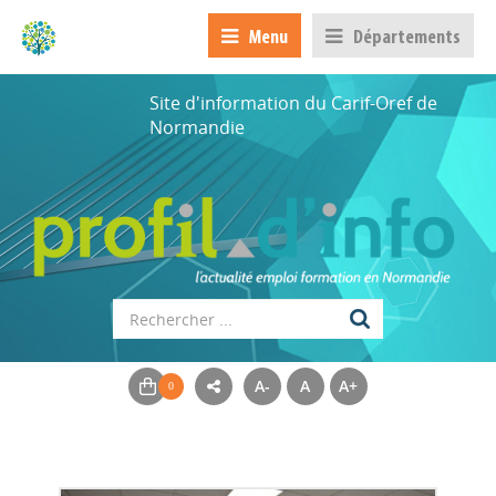
Menu
Départements
Site d'information du Carif-Oref de
Normandie
A-
A
A+