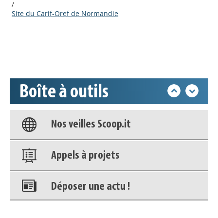
/
Site du Carif-Oref de Normandie
Déposer une actu !
Accéder à son compte - (Se
déconnecter)
Boîte à outils
Base documentaire
Nos veilles Scoop.it
Appels à projets
Déposer une actu !
Accéder à son compte - (Se