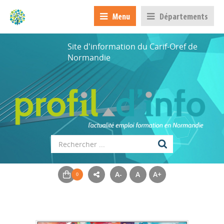
Menu
Départements
Site d'information du Carif-Oref de
Normandie
A-
A
A+