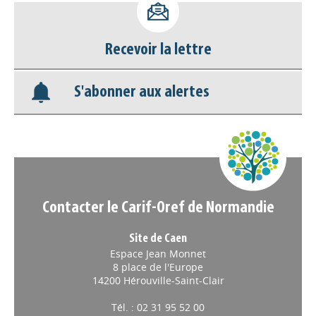
déconnecter)
Recevoir la lettre
Base documentaire
S'abonner aux alertes
Nos veilles Scoop.it
Appels à projets
Contacter le Carif-Oref de Normandie
Site de Caen
Espace Jean Monnet
8 place de l'Europe
14200 Hérouville-Saint-Clair
Tél. : 02 31 95 52 00