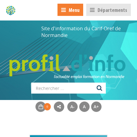
Menu
Départements
Site d'information du Carif-Oref de
Normandie
A-
A
A+