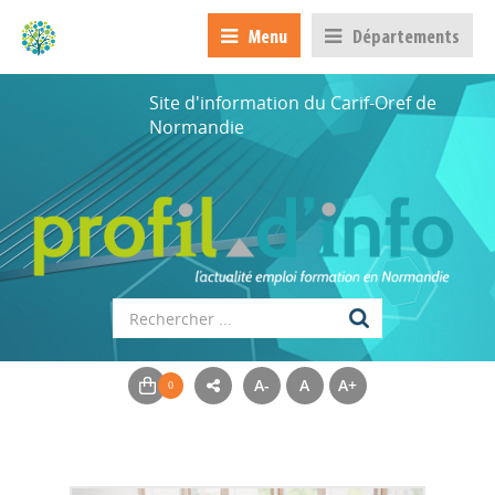
Menu
Départements
Site d'information du Carif-Oref de
Normandie
A-
A
A+