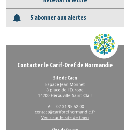
Recevoir la lettre
Base documentaire
S'abonner aux alertes
Nos veilles Scoop.it
Appels à projets
Contacter le Carif-Oref de Normandie
Site de Caen
Espace Jean Monnet
8 place de l'Europe
14200 Hérouville-Saint-Clair
Tél. : 02 31 95 52 00
contact@cariforefnormandie.fr
Venir sur le site de Caen