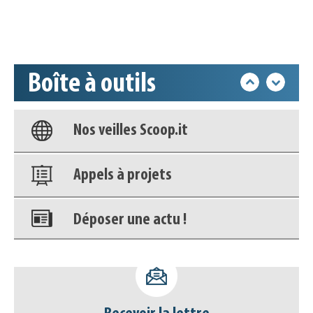
Accéder à son compte - (Se
déconnecter)
Boîte à outils
Base documentaire
Nos veilles Scoop.it
Appels à projets
Déposer une actu !
Accéder à son compte - (Se
déconnecter)