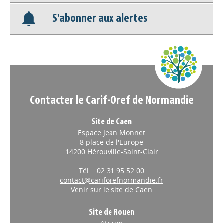
S'abonner aux alertes
Nos veilles Scoop.it
Appels à projets
Contacter le Carif-Oref de Normandie
Site de Caen
Espace Jean Monnet
8 place de l'Europe
14200 Hérouville-Saint-Clair
Tél. : 02 31 95 52 00
contact@cariforefnormandie.fr
Venir sur le site de Caen
Site de Rouen
Atrium