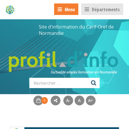
Menu
Départements
Site d'information du Carif-Oref de
Normandie
A-
A
A+