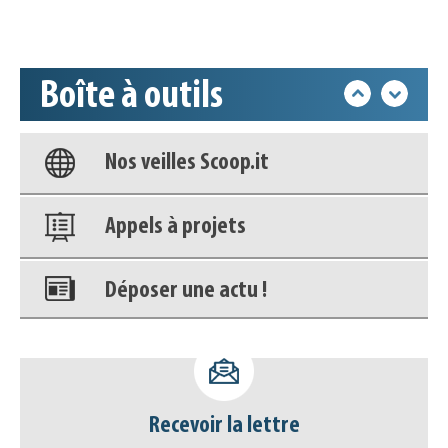
Accéder à son compte - (Se
déconnecter)
Boîte à outils
Base documentaire
Nos veilles Scoop.it
Appels à projets
Déposer une actu !
Accéder à son compte - (Se
déconnecter)
Recevoir la lettre
Base documentaire